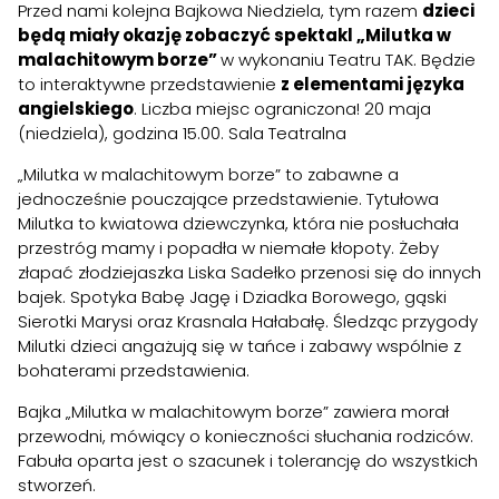
Przed nami kolejna Bajkowa Niedziela, tym razem
dzieci
będą miały okazję zobaczyć spektakl „Milutka w
malachitowym borze”
w wykonaniu Teatru TAK. Będzie
to interaktywne przedstawienie
z elementami języka
angielskiego
. Liczba miejsc ograniczona! 20 maja
(niedziela), godzina 15.00. Sala Teatralna
„Milutka w malachitowym borze” to zabawne a
jednocześnie pouczające przedstawienie. Tytułowa
Milutka to kwiatowa dziewczynka, która nie posłuchała
przestróg mamy i popadła w niemałe kłopoty. Żeby
złapać złodziejaszka Liska Sadełko przenosi się do innych
bajek. Spotyka Babę Jagę i Dziadka Borowego, gąski
Sierotki Marysi oraz Krasnala Hałabałę. Śledząc przygody
Milutki dzieci angażują się w tańce i zabawy wspólnie z
bohaterami przedstawienia.
Bajka „Milutka w malachitowym borze” zawiera morał
przewodni, mówiący o konieczności słuchania rodziców.
Fabuła oparta jest o szacunek i tolerancję do wszystkich
stworzeń.