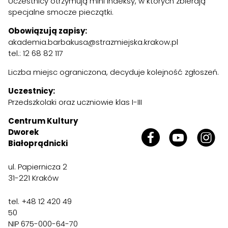
Uczestnicy otrzymują mini indeksy, w których zbierają
specjalne smocze pieczątki.
Obowiązują zapisy:
akademia.barbakusa@strazmiejska.krakow.pl
tel.: 12 68 82 117
Liczba miejsc ograniczona, decyduje kolejność zgłoszeń.
Uczestnicy:
Przedszkolaki oraz uczniowie klas I-III
Centrum Kultury
Dworek
Białoprądnicki
ul. Papiernicza 2
31-221 Kraków
tel. +48 12 420 49
50
NIP 675-000-64-70