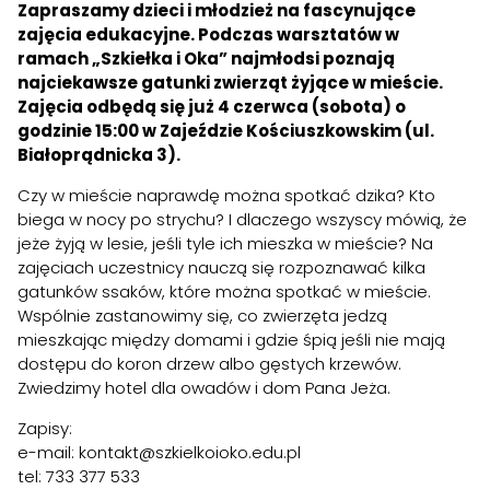
Zapraszamy dzieci i młodzież na fascynujące
zajęcia edukacyjne. Podczas warsztatów w
ramach „Szkiełka i Oka” najmłodsi poznają
najciekawsze gatunki zwierząt żyjące w mieście.
Zajęcia odbędą się już 4 czerwca (sobota) o
godzinie 15:00 w Zajeździe Kościuszkowskim (ul.
Białoprądnicka 3).
Czy w mieście naprawdę można spotkać dzika? Kto
biega w nocy po strychu? I dlaczego wszyscy mówią, że
jeże żyją w lesie, jeśli tyle ich mieszka w mieście? Na
zajęciach uczestnicy nauczą się rozpoznawać kilka
gatunków ssaków, które można spotkać w mieście.
Wspólnie zastanowimy się, co zwierzęta jedzą
mieszkając między domami i gdzie śpią jeśli nie mają
dostępu do koron drzew albo gęstych krzewów.
Zwiedzimy hotel dla owadów i dom Pana Jeża.
Zapisy:
e-mail:
kontakt@szkielkoioko.edu.pl
tel: 733 377 533