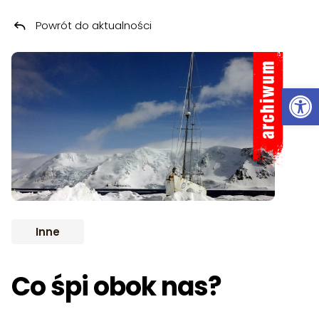
Powrót do aktualności
Przeskocz do treści
ARCHIWUM
Ot
Inne
Co śpi obok nas?