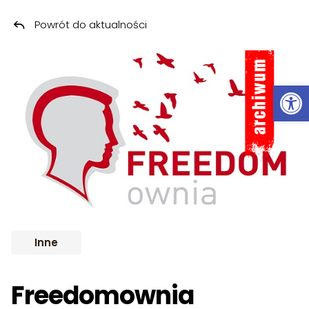
Powrót do aktualności
Przeskocz do treści
ARCHIWUM
Ot
Inne
Freedomownia