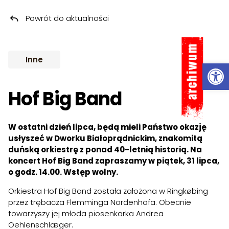
Powrót do aktualności
Przeskocz do treści
ARCHIWUM
Inne
Ot
Hof Big Band
W ostatni dzień lipca, będą mieli Państwo okazję
usłyszeć w Dworku Białoprądnickim, znakomitą
duńską orkiestrę z ponad 40-letnią historią. Na
koncert Hof Big Band zapraszamy w piątek, 31 lipca,
o godz. 14.00. Wstęp wolny.
Orkiestra Hof Big Band została założona w Ringkøbing
przez trębacza Flemminga Nordenhofa. Obecnie
towarzyszy jej młoda piosenkarka Andrea
Oehlenschlæger.