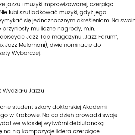
ze jazzu i muzyki improwizowanej, czerpiąc
. Nie lubi szufladkować muzyki, gdyż jego
ymykać się jednoznacznym określeniom. Na swoi
przyniosły mu liczne nagrody, m.in.
plebiscycie Jazz Top magazynu „Jazz Forum”,
ix Jazz Melomani), dwie nominacje do
zety Wyborczej.
t Wydziału Jazzu
ie student szkoły doktorskiej Akademii
ego w Krakowie. Na co dzień prowadzi swoje
 wydał we włoskiej wytwórni debiutancką
się na nią kompozycje lidera czerpiące