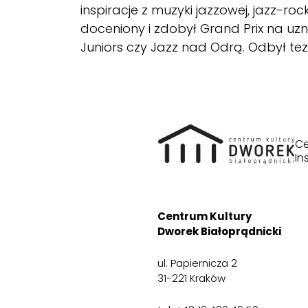
inspiracje z muzyki jazzowej, jazz-roc
doceniony i zdobył Grand Prix na uz
Juniors czy Jazz nad Odrą. Odbył te
Ce
In
Centrum Kultury
Dworek Białoprądnicki
ul. Papiernicza 2
31-221 Kraków