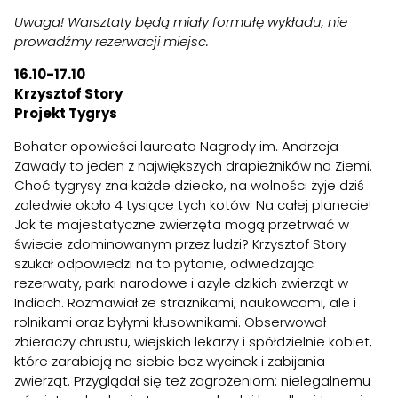
Uwaga! Warsztaty będą miały formułę wykładu, nie
prowadźmy rezerwacji miejsc.
16.10-17.10
Krzysztof Story
Projekt Tygrys
Bohater opowieści laureata Nagrody im. Andrzeja
Zawady to jeden z największych drapieżników na Ziemi.
Choć tygrysy zna każde dziecko, na wolności żyje dziś
zaledwie około 4 tysiące tych kotów. Na całej planecie!
Jak te majestatyczne zwierzęta mogą przetrwać w
świecie zdominowanym przez ludzi? Krzysztof Story
szukał odpowiedzi na to pytanie, odwiedzając
rezerwaty, parki narodowe i azyle dzikich zwierząt w
Indiach. Rozmawiał ze strażnikami, naukowcami, ale i
rolnikami oraz byłymi kłusownikami. Obserwował
zbieraczy chrustu, wiejskich lekarzy i spółdzielnie kobiet,
które zarabiają na siebie bez wycinek i zabijania
zwierząt. Przyglądał się też zagrożeniom: nielegalnemu