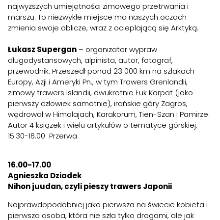
najwyższych umiejętności zimowego przetrwania i
marszu. To niezwykłe miejsce ma naszych oczach
zmienia swoje oblicze, wraz z ocieplającą się Arktyką.
Łukasz Supergan
– organizator wypraw
długodystansowych, alpinista, autor, fotograf,
przewodnik. Przeszedł ponad 23 000 km na szlakach
Europy, Azji i Ameryki Pn., w tym Trawers Grenlandii,
zimowy trawers Islandii, dwukrotnie Łuk Karpat (jako
pierwszy człowiek samotnie), irańskie góry Zagros,
wędrował w Himalajach, Karakorum, Tien-Szan i Pamirze.
Autor 4 książek i wielu artykułów o tematyce górskiej.
15.30-16.00 Przerwa
16.00-17.00
Agnieszka Dziadek
Nihon juudan, czyli pieszy trawers Japonii
Najprawdopodobniej jako pierwsza na świecie kobieta i
pierwsza osoba, która nie szła tylko drogami, ale jak