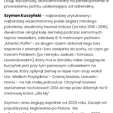
Drugi, wyczynowy, skoncentrowany na perfekcjonizmie w
prowadzeniu jachtu, uzależniający od adrenaliny.
Szymon Kuczyński
– najbardziej utytułowany i
najbardziej wszechstronny polski żeglarz młodego
pokolenia, dwukrotny laureat Kolosa (za lata 2016 i 2018),
dwukrotnie okrążył kulę ziemską podczas samotnych
rejsów niewielkim, zaledwie 6-5 metrowym jachtem
„Atlantic Puffin”– za drugim razem dokonał tego bez
wsparcia z zewnątrz i bez zawijania do portu, co czyni go
trzecim Polakiem (po Henryku Jaskule i Tomaszu
Lewandowskim), który ma w dorobku takie osiągnięcie.
Kuczyński jest przy tym pierwszym człowiekiem na
świecie, który opłynął Ziemię w rejsie non-stop wokół
tzw. Wielkich Przylądków – Dobrej Nadziei, Leeuwin i
Hornu – na tak małej jednostce. Otrzymał również
wyróżnienie na Kolosach 2014 za rejs przez Atlantyk na 5-
metrowej łódce „Lilla My”.
Szymon i Ania żeglują wspólnie od 2020 roku. Zaczęli od
popularyzacji żeglowania po Polsce. Na