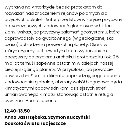
Wyprawa na Antarktydę będzie pretekstem do
rozważań nad znaczeniem rejonów polarnych dla
przyszłych pokoleń. Autor przedstawi w zarysie przyczyny
dotychczasowych zlodowaceń globalnych w historii
Ziemi, wskazując przyczyny załamań geosystemu, które
doprowadzały do gwałtownego (w geologicznej skali
czasu) ochłodzenia powierzchni planety. Okres, w
którym żyjemy jest czwartym takim wydarzeniem,
począwszy od przełomu archaiku i proterozoiku (ok. 2.5
mld lat temu) i zapewne ostatnim w dziejach naszej
ciepłej skądinąd planety. W przyszłości, po powrocie
powierzchni Ziemi do klimatu poprzedzającego obecne
zlodowacenie globalne, obszary wokół biegunowe będą
klimatycznymi odpowiednikami dzisiejszych stref
umiarkowanego klimatu, stanowiąc ostatnie refugia
cywilizacji Homo sapiens.
12.40-13.50
Anna Jastrzębska, Szymon Kuczyński
Dookoła świata raz jeszcze