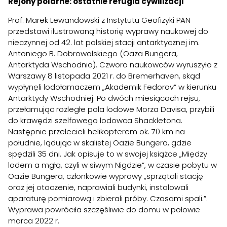
Rejony polarne: ostatnie refugia cywilizacji
Prof. Marek Lewandowski z Instytutu Geofizyki PAN
przedstawi ilustrowaną historię wyprawy naukowej do
nieczynnej od 42. lat polskiej stacji antarktycznej im.
Antoniego B. Dobrowolskiego (Oaza Bungera,
Antarktyda Wschodnia). Czworo naukowców wyruszyło z
Warszawy 8 listopada 2021 r. do Bremerhaven, skąd
wypłynęli lodołamaczem „Akademik Fedorov” w kierunku
Antarktydy Wschodniej. Po dwóch miesiącach rejsu,
przełamując rozległe pola lodowe Morza Davisa, przybili
do krawędzi szelfowego lodowca Shackletona.
Następnie przelecieli helikopterem ok. 70 km na
południe, lądując w skalistej Oazie Bungera, gdzie
spędzili 35 dni. Jak opisuje to w swojej książce „Między
lodem a mgłą, czyli w siwym Nigdzie”, w czasie pobytu w
Oazie Bungera, członkowie wyprawy „sprzątali stację
oraz jej otoczenie, naprawiali budynki, instalowali
aparaturę pomiarową i zbierali próby. Czasami spali.”.
Wyprawa powróciła szczęśliwie do domu w połowie
marca 2022 r.