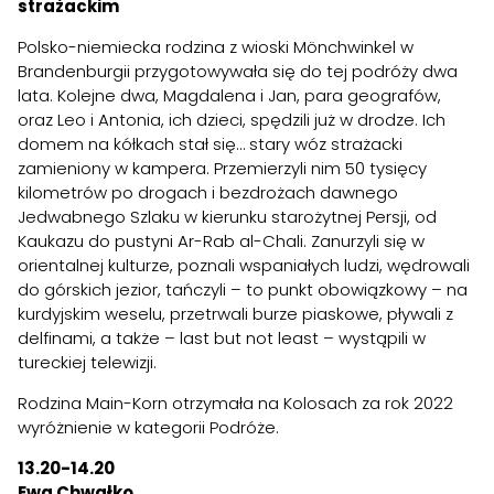
strażackim
Polsko-niemiecka rodzina z wioski Mönchwinkel w
Brandenburgii przygotowywała się do tej podróży dwa
lata. Kolejne dwa, Magdalena i Jan, para geografów,
oraz Leo i Antonia, ich dzieci, spędzili już w drodze. Ich
domem na kółkach stał się… stary wóz strażacki
zamieniony w kampera. Przemierzyli nim 50 tysięcy
kilometrów po drogach i bezdrożach dawnego
Jedwabnego Szlaku w kierunku starożytnej Persji, od
Kaukazu do pustyni Ar-Rab al-Chali. Zanurzyli się w
orientalnej kulturze, poznali wspaniałych ludzi, wędrowali
do górskich jezior, tańczyli – to punkt obowiązkowy – na
kurdyjskim weselu, przetrwali burze piaskowe, pływali z
delfinami, a także – last but not least – wystąpili w
tureckiej telewizji.
Rodzina Main-Korn otrzymała na Kolosach za rok 2022
wyróżnienie w kategorii Podróże.
13.20-14.20
Ewa Chwałko