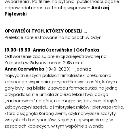
wydarzenia”. Po filmie, na pytania publiczności, będzie
odpowiadał uczestnik tamtej wyprawy –
Andrzej
Piętowski
.
OPOWIEŚCI TYCH, KTÓRZY ODESZLI …
Prelekcje zarejestrowane na Kolosach w Gdyni
19.00-19.50 Anna Czerwińska
|
GórFanka
Odtworzenie zapisu prelekcji zarejestrowanej na
Kolosach w Gdyni w marca 2018 roku.
Anna Czerwińska
(1949-2023) – jedna z
najwybitniejszych polskich himalaistek, prekursorka
kobiecego wspinania, przyjaciółka wielu osób, którym
góry były i są bliskie. Z zawodu farmaceutka, na jedną
przypadłość nie umiała znaleźć lekarstwa: odkąd
„zachorowała” na góry, nie mogła się bez nich obejść.
Zdobywczyni sześciu ośmiotysięczników i pierwsza Polka,
która osiągnęła Koronę Ziemi, czyli najwyższe szczyty
wszystkich kontynentów. Najchętniej wspinała się w
zespołach kobiecych, w tym wspólnie z Wandą