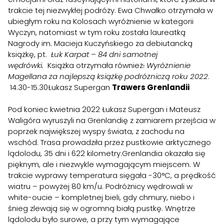
trakcie tej niezwykłej podróży. Ewa Chwałko otrzymała w
ubiegłym roku na Kolosach wyróżnienie w kategorii
Wyczyn, natomiast w tym roku została laureatką
Nagrody im. Macieja Kuczyńskiego za debiutancką
książkę, pt.
Łuk Karpat – 84 dni samotnej
wędrówki.
Książka otrzymała również
:
Wyróżnienie
Magellana za najlepszą książkę podróżniczą roku 2022
.
14.30-15.30Łukasz Supergan
Trawers Grenlandii
Pod koniec kwietnia 2022 Łukasz Supergan i Mateusz
Waligóra wyruszyli na Grenlandię z zamiarem przejścia w
poprzek największej wyspy świata, z zachodu na
wschód. Trasa prowadziła przez pustkowie arktycznego
lądolodu, 35 dni i 622 kilometry.Grenlandia okazała się
pięknym, ale i niezwykle wymagającym miejscem. W
trakcie wyprawy temperatura sięgała -30°C, a prędkość
wiatru – powyżej 80 km/u. Podróżnicy wędrowali w
white-oucie – kompletnej bieli, gdy chmury, niebo i
śnieg zlewają się w ogromną białą pustkę. Wnętrze
lądolodu było surowe, a przy tym wymagające