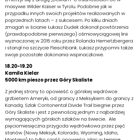
masywie Wilder Kaiser w Tyrolu. Podobnie jak w
przypadku innych swoich projektów realizowanych w
poprzednich latach – z sukcesem. Po kilku dniach
zmagań w ścianie Łukasz Dudek dokonał powtórzenia
(prawdopodobnie pierwszego) ośmiowyciągowej linii
wyznaczonej w 2015 roku przez Rolanda Hemetzbergera
i stanął na szczycie Fleischbank. Łukasz przypomni także
swoje pozostałe dokonania wspinaczkowe.
18.20-19.20
Kamila Kielar
5000 km pieszo przez Góry Skaliste
Z jednej strony to opowieść o górskiej wędrówce
grzbietem Ameryki, od granicy z Meksykiem do granicy z
Kanadą. Szlak Contonental Divide Trail biegnie przez
Góry Skaliste i jest z pewnością jednym z najbardziej
wymagających górskich szlaków na świecie. Ale
pięciomiesięczna przygoda wędrówkowa przez pięć
stanów (Nowy Meksyk, Kolorado, Wyoming, Idaho,
Montana) to tylko część opowieści. Idąc w tempie