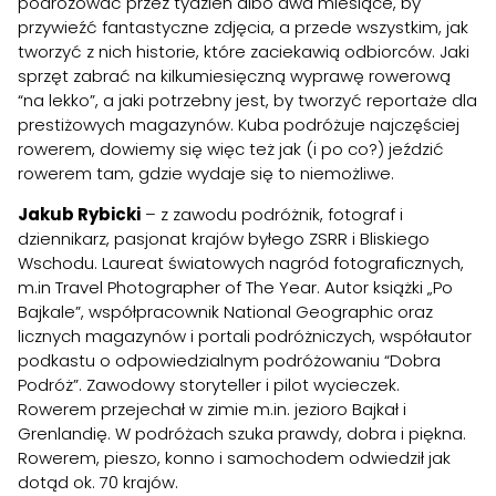
podróżować przez tydzień albo dwa miesiące, by
przywieźć fantastyczne zdjęcia, a przede wszystkim, jak
tworzyć z nich historie, które zaciekawią odbiorców. Jaki
sprzęt zabrać na kilkumiesięczną wyprawę rowerową
“na lekko”, a jaki potrzebny jest, by tworzyć reportaże dla
prestiżowych magazynów. Kuba podróżuje najczęściej
rowerem, dowiemy się więc też jak (i po co?) jeździć
rowerem tam, gdzie wydaje się to niemożliwe.
Jakub Rybicki
– z zawodu podróżnik, fotograf i
dziennikarz, pasjonat krajów byłego ZSRR i Bliskiego
Wschodu. Laureat światowych nagród fotograficznych,
m.in Travel Photographer of The Year. Autor książki „Po
Bajkale”, współpracownik National Geographic oraz
licznych magazynów i portali podróżniczych, współautor
podkastu o odpowiedzialnym podróżowaniu “Dobra
Podróż”. Zawodowy storyteller i pilot wycieczek.
Rowerem przejechał w zimie m.in. jezioro Bajkał i
Grenlandię. W podróżach szuka prawdy, dobra i piękna.
Rowerem, pieszo, konno i samochodem odwiedził jak
dotąd ok. 70 krajów.