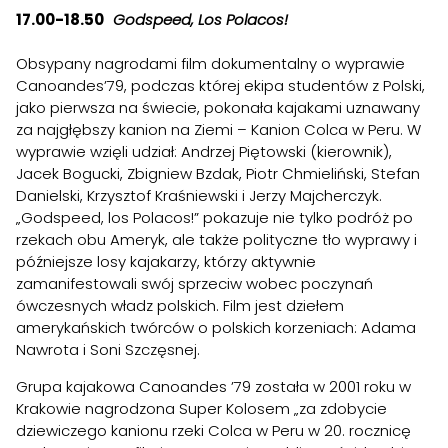
17.00-18.50
Godspeed, Los Polacos!
Obsypany nagrodami film dokumentalny o wyprawie
Canoandes’79, podczas której ekipa studentów z Polski,
jako pierwsza na świecie, pokonała kajakami uznawany
za najgłębszy kanion na Ziemi – Kanion Colca w Peru. W
wyprawie wzięli udział: Andrzej Piętowski (kierownik),
Jacek Bogucki, Zbigniew Bzdak, Piotr Chmieliński, Stefan
Danielski, Krzysztof Kraśniewski i Jerzy Majcherczyk.
„Godspeed, los Polacos!” pokazuje nie tylko podróż po
rzekach obu Ameryk, ale także polityczne tło wyprawy i
późniejsze losy kajakarzy, którzy aktywnie
zamanifestowali swój sprzeciw wobec poczynań
ówczesnych władz polskich. Film jest dziełem
amerykańskich twórców o polskich korzeniach: Adama
Nawrota i Soni Szczęsnej.
Grupa kajakowa Canoandes ’79 została w 2001 roku w
Krakowie nagrodzona Super Kolosem „za zdobycie
dziewiczego kanionu rzeki Colca w Peru w 20. rocznicę