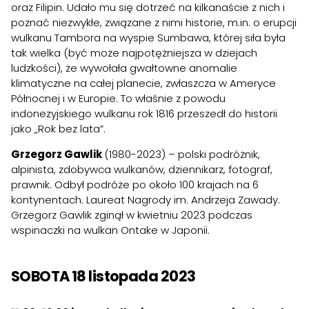
oraz Filipin. Udało mu się dotrzeć na kilkanaście z nich i
poznać niezwykłe, związane z nimi historie, m.in. o erupcji
wulkanu Tambora na wyspie Sumbawa, której siła była
tak wielka (być może najpotężniejsza w dziejach
ludzkości), że wywołała gwałtowne anomalie
klimatyczne na całej planecie, zwłaszcza w Ameryce
Północnej i w Europie. To właśnie z powodu
indonezyjskiego wulkanu rok 1816 przeszedł do historii
jako „Rok bez lata”.
Grzegorz Gawlik
(1980-2023) – polski podróżnik,
alpinista, zdobywca wulkanów, dziennikarz, fotograf,
prawnik. Odbył podróże po około 100 krajach na 6
kontynentach. Laureat Nagrody im. Andrzeja Zawady.
Grzegorz Gawlik zginął w kwietniu 2023 podczas
wspinaczki na wulkan Ontake w Japonii.
SOBOTA 18 listopada 2023