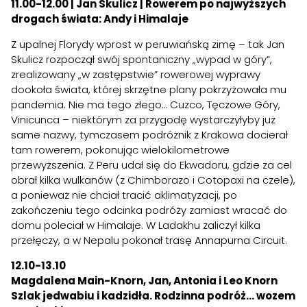
11.00-12.00 | Jan Skulicz | Rowerem po najwyższych
drogach świata: Andy i Himalaje
Z upalnej Florydy wprost w peruwiańską zimę – tak Jan
Skulicz rozpoczął swój spontaniczny „wypad w góry”,
zrealizowany „w zastępstwie” rowerowej wyprawy
dookoła świata, której skrzętne plany pokrzyżowała mu
pandemia. Nie ma tego złego… Cuzco, Tęczowe Góry,
Vinicunca – niektórym za przygodę wystarczyłyby już
same nazwy, tymczasem podróżnik z Krakowa docierał
tam rowerem, pokonując wielokilometrowe
przewyższenia. Z Peru udał się do Ekwadoru, gdzie za cel
obrał kilka wulkanów (z Chimborazo i Cotopaxi na czele),
a ponieważ nie chciał tracić aklimatyzacji, po
zakończeniu tego odcinka podróży zamiast wracać do
domu poleciał w Himalaje. W Ladakhu zaliczył kilka
przełęczy, a w Nepalu pokonał trasę Annapurna Circuit.
12.10-13.10
Magdalena Main-Knorn, Jan, Antonia i Leo Knorn
Szlak jedwabiu i kadzidła. Rodzinna podróż… wozem