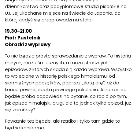
dziennikarstwo oraz podyplomowe studia pisarskie na
UJ. Jej ukochane miejsce na świecie do Laponia, do
której kiedyś się przeprowadzi na stałe.
19.30-21.00
Piotr Pustelnik
Obrazki z wyprawy
To nie będzie proste sprawozdanie z wypraw. To historia
małych, może śmiesznych, a może strasznych
epizodów, z których składa się każda wyprawa. Wszystko
to wplecione w historię polskiego himalaizmu, od
siermiężnych początków, poprzez „złotą erę”, aż do
końca pewnej epoki i pewnego pokolenia. A na koniec
będzie próba odpowiedzi na pytanie, co robić po tym,
jak epizod himalajski, długi, ale to jednak tylko epizod, już
się zakończy?
Poważnie też będzie, ale rzadko i tylko tam gdzie to
będzie konieczne.