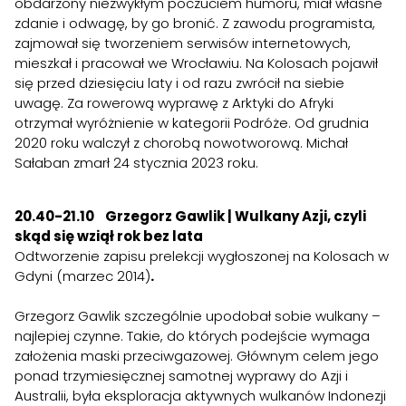
obdarzony niezwykłym poczuciem humoru, miał własne
zdanie i odwagę, by go bronić. Z zawodu programista,
zajmował się tworzeniem serwisów internetowych,
mieszkał i pracował we Wrocławiu. Na Kolosach pojawił
się przed dziesięciu laty i od razu zwrócił na siebie
uwagę. Za rowerową wyprawę z Arktyki do Afryki
otrzymał wyróżnienie w kategorii Podróże. Od grudnia
2020 roku walczył z chorobą nowotworową. Michał
Sałaban zmarł 24 stycznia 2023 roku.
20.40-21.10
Grzegorz Gawlik | Wulkany Azji, czyli
skąd się wziął rok bez lata
Odtworzenie zapisu prelekcji wygłoszonej na Kolosach w
Gdyni (marzec 2014)
.
Grzegorz Gawlik szczególnie upodobał sobie wulkany –
najlepiej czynne. Takie, do których podejście wymaga
założenia maski przeciwgazowej. Głównym celem jego
ponad trzymiesięcznej samotnej wyprawy do Azji i
Australii, była eksploracja aktywnych wulkanów Indonezji