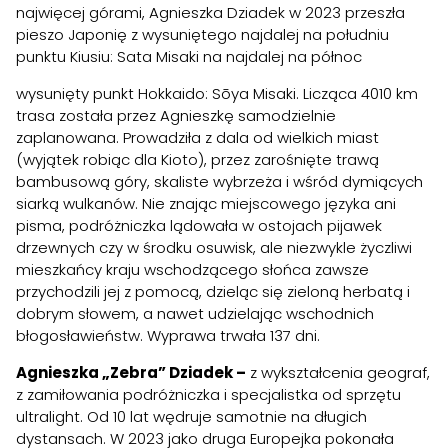
najwięcej górami, Agnieszka Dziadek w 2023 przeszła
pieszo Japonię z wysuniętego najdalej na południu
punktu Kiusiu: Sata Misaki na najdalej na północ
wysunięty punkt Hokkaido: Sōya Misaki. Licząca 4010 km
trasa została przez Agnieszkę samodzielnie
zaplanowana. Prowadziła z dala od wielkich miast
(wyjątek robiąc dla Kioto), przez zarośnięte trawą
bambusową góry, skaliste wybrzeża i wśród dymiących
siarką wulkanów. Nie znając miejscowego języka ani
pisma, podróżniczka lądowała w ostojach pijawek
drzewnych czy w środku osuwisk, ale niezwykle życzliwi
mieszkańcy kraju wschodzącego słońca zawsze
przychodzili jej z pomocą, dzieląc się zieloną herbatą i
dobrym słowem, a nawet udzielając wschodnich
błogosławieństw. Wyprawa trwała 137 dni.
Agnieszka „Zebra” Dziadek –
z wykształcenia geograf,
z zamiłowania podróżniczka i specjalistka od sprzętu
ultralight. Od 10 lat wędruje samotnie na długich
dystansach. W 2023 jako druga Europejka pokonała