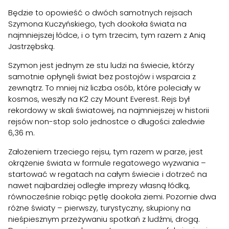
Będzie to opowieść o dwóch samotnych rejsach
Szymona Kuczyńskiego, tych dookoła świata na
najmniejszej łódce, i o tym trzecim, tym razem z Anią
Jastrzębską.
Szymon jest jednym ze stu ludzi na świecie, którzy
samotnie opłynęli świat bez postojów i wsparcia z
zewnątrz. To mniej niż liczba osób, które poleciały w
kosmos, weszły na K2 czy Mount Everest. Rejs był
rekordowy w skali światowej, na najmniejszej w historii
rejsów non-stop solo jednostce o długości zaledwie
6,36 m.
Założeniem trzeciego rejsu, tym razem w parze, jest
okrążenie świata w formule regatowego wyzwania –
startować w regatach na całym świecie i dotrzeć na
nawet najbardziej odległe imprezy własną łódką,
równocześnie robiąc pętlę dookoła ziemi. Pozornie dwa
różne światy – pierwszy, turystyczny, skupiony na
nieśpiesznym przeżywaniu spotkań z ludźmi, drogą.