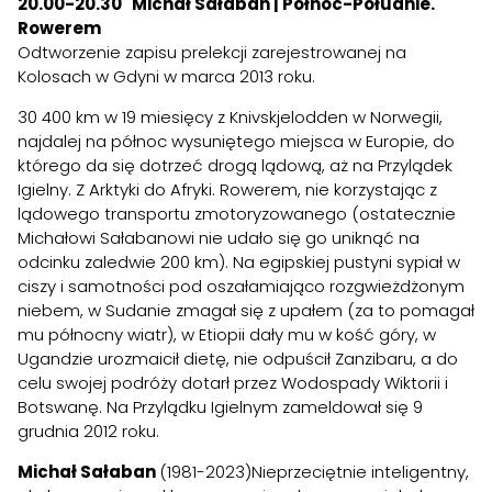
20.00-20.30 Michał Sałaban | Północ-Południe.
Rowerem
Odtworzenie zapisu prelekcji zarejestrowanej na
Kolosach w Gdyni w marca 2013 roku.
30 400 km w 19 miesięcy z Knivskjelodden w Norwegii,
najdalej na północ wysuniętego miejsca w Europie, do
którego da się dotrzeć drogą lądową, aż na Przylądek
Igielny. Z Arktyki do Afryki. Rowerem, nie korzystając z
lądowego transportu zmotoryzowanego (ostatecznie
Michałowi Sałabanowi nie udało się go uniknąć na
odcinku zaledwie 200 km). Na egipskiej pustyni sypiał w
ciszy i samotności pod oszałamiająco rozgwieżdżonym
niebem, w Sudanie zmagał się z upałem (za to pomagał
mu północny wiatr), w Etiopii dały mu w kość góry, w
Ugandzie urozmaicił dietę, nie odpuścił Zanzibaru, a do
celu swojej podróży dotarł przez Wodospady Wiktorii i
Botswanę. Na Przylądku Igielnym zameldował się 9
grudnia 2012 roku.
Michał Sałaban
(1981-2023)Nieprzeciętnie inteligentny,