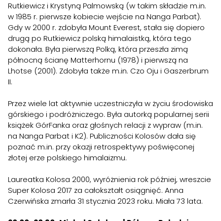
Rutkiewicz i Krystyną Palmowską (w takim składzie m.in.
w 1985 r. pierwsze kobiecie wejście na Nanga Parbat).
Gdy w 2000 r. zdobyła Mount Everest, stała się dopiero
drugą po Rutkiewicz polską himalaistką, która tego
dokonała. Była pierwszą Polką, która przeszła zimą
północną ścianę Matterhornu (1978) i pierwszą na
Lhotse (2001). Zdobyła także m.in. Czo Oju i Gaszerbrum
II.
Przez wiele lat aktywnie uczestniczyła w życiu środowiska
górskiego i podróżniczego. Była autorką popularnej serii
książek GórFanka oraz głośnych relacji z wypraw (m.in.
na Nanga Parbat i K2). Publiczności Kolosów dała się
poznać m.in. przy okazji retrospektywy poświęconej
złotej erze polskiego himalaizmu.
Laureatka Kolosa 2000, wyróżnienia rok później, wreszcie
Super Kolosa 2017 za całokształt osiągnięć. Anna
Czerwińska zmarła 31 stycznia 2023 roku. Miała 73 lata.