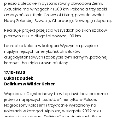
pieszo z plecakiem dystans równy obwodowi Ziemi.
Aktualnie ma w nogach 41 500 km. Pokonała trzy szlaki
amerykańskiej Triple Crown of Hiking, przeszła wzdłuż
Nową Zelandię, Szwecję, Chorwację, Norwegię i Japonię.
Realizuje projekt przejścia wszystkich polskich szlaków
pieszych PTTK o długości powyżej 100 km.
Laureatka Kolosa w kategorii Wyczyn za przejście
najsłynniejszych amerykańskich szlaków
długodystansowych i zdobycie tym samym „potrójnej
korony”: The Triple Crown of Hiking.
17.10-18.10
Łukasz Dudek
Delirium w Wilder Keiser
Wspinacz z Częstochowy to w tej chwili bezsprzecznie
jeden z najlepszych „solistów”, nie tylko w Polsce.
Nagrodzony Kolosem i trzykrotnie wyróżniony na
Kolosach w kategorii Alpinizm, w sierpniu 2022 roku
zmierzył się z drogą „Delirium” o trudnościach 8c w