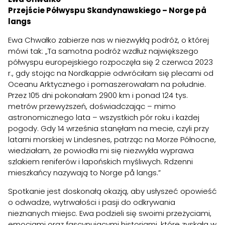
Przejście Półwyspu Skandynawskiego – Norge på
langs
Ewa Chwałko zabierze nas w niezwykłą podróż, o której
mówi tak: „Ta samotna podróż wzdłuż największego
półwyspu europejskiego rozpoczęła się 2 czerwca 2023
r., gdy stojąc na Nordkappie odwróciłam się plecami od
Oceanu Arktycznego i pomaszerowałam na południe.
Przez 105 dni pokonałam 2900 km i ponad 124 tys.
metrów przewyższeń, doświadczając – mimo
astronomicznego lata – wszystkich pór roku i każdej
pogody. Gdy 14 września stanęłam na mecie, czyli przy
latarni morskiej w Lindesnes, patrząc na Morze Północne,
wiedziałam, że powiodła mi się niezwykła wyprawa
szlakiem reniferów i lapońskich myśliwych. Rdzenni
mieszkańcy nazywają to Norge på langs.”
Spotkanie jest doskonałą okazją, aby usłyszeć opowieść
o odwadze, wytrwałości i pasji do odkrywania
nieznanych miejsc. Ewa podzieli się swoimi przeżyciami,
emocjami oraz fascynującymi historiami, które zyskała w