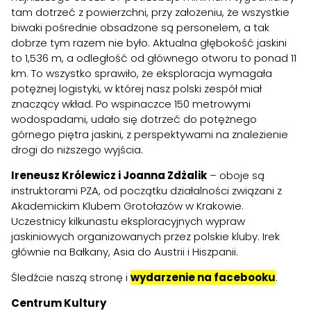
tam dotrzeć z powierzchni, przy założeniu, że wszystkie
biwaki pośrednie obsadzone są personelem, a tak
dobrze tym razem nie było. Aktualna głębokość jaskini
to 1,536 m, a odległość od głównego otworu to ponad 11
km. To wszystko sprawiło, że eksploracja wymagała
potężnej logistyki, w której nasz polski zespół miał
znaczący wkład. Po wspinaczce 150 metrowymi
wodospadami, udało się dotrzeć do potężnego
górnego piętra jaskini, z perspektywami na znalezienie
drogi do niższego wyjścia.
Ireneusz Królewicz i Joanna Zdżalik
– oboje są
instruktorami PZA, od początku działalności związani z
Akademickim Klubem Grotołazów w Krakowie.
Uczestnicy kilkunastu eksploracyjnych wypraw
jaskiniowych organizowanych przez polskie kluby. Irek
głównie na Bałkany, Asia do Austrii i Hiszpanii.
Śledźcie naszą stronę i
wydarzenie na facebooku
.
Centrum Kultury