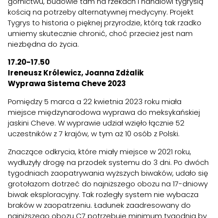
górnictwu, budowie tam na rzekach i handlowi tygrysią
kością na potrzeby alternatywnej medycyny. Projekt
Tygrys to historia o pięknej przyrodzie, którą tak rzadko
umiemy skutecznie chronić, choć przecież jest nam
niezbędna do życia.
17.20-17.50
Ireneusz Królewicz, Joanna Zdżalik
Wyprawa Sistema Cheve 2023
Pomiędzy 5 marca a 22 kwietnia 2023 roku miała
miejsce międzynarodowa wyprawa do meksykańskiej
jaskini Cheve. W wyprawie udział wzięło łącznie 52
uczestników z 7 krajów, w tym aż 10 osób z Polski.
Znaczące odkrycia, które miały miejsce w 2021 roku,
wydłużyły drogę na przodek systemu do 3 dni. Po dwóch
tygodniach zaopatrywania wyższych biwaków, udało się
grotołazom dotrzeć do najniższego obozu na 17-dniowy
biwak eksploracyjny. Tak rozległy system nie wybacza
braków w zaopatrzeniu. Ładunek zaadresowany do
najniższego obozu C7 potrzebuje minimum tygodnia by