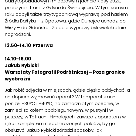
odkrytopokładowym mieczowym jachcie klasy 2020,
przepłynęli trasę z Gdyni do Świnoujścia. W tym samym
roku odbyli także trzytygodniową wyprawę pod hasłem
Źródła Bałtyku – z Opatowa, gdzie Dunajec uchodzi do
Wisły – do Gdańska. Za obie wyprawy byli wielokrotnie
nagradzani.
13.50-14.10 Przerwa
14.10-16.00
Jakub Rybicki
Warsztaty Fotografii Podróżniczej – Poza granice
wyobraźni
Jak robić zdjęcia w miejscach, gdzie ciężko oddychać, a
co dopiero wyjmować aparat? W temperaturach
poniżej -30°C i +40°C, na zamarzniętym oceanie, w
zamieci za kołem podbiegunowym, w pustyni i w
puszczy, w Tatrach i Himalajach, zawsze z aparatem w
ręku i kompletem nieodmrożonych palców, by go
obsłużyć. Jakub Rybicki zdradzi sposoby, jak