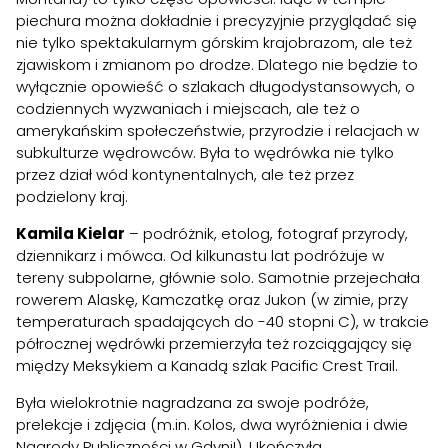
piechura można dokładnie i precyzyjnie przyglądać się
nie tylko spektakularnym górskim krajobrazom, ale też
zjawiskom i zmianom po drodze. Dlatego nie będzie to
wyłącznie opowieść o szlakach długodystansowych, o
codziennych wyzwaniach i miejscach, ale też o
amerykańskim społeczeństwie, przyrodzie i relacjach w
subkulturze wędrowców. Była to wędrówka nie tylko
przez dział wód kontynentalnych, ale też przez
podzielony kraj.
Kamila Kielar
– podróżnik, etolog, fotograf przyrody,
dziennikarz i mówca. Od kilkunastu lat podróżuje w
tereny subpolarne, głównie solo. Samotnie przejechała
rowerem Alaskę, Kamczatkę oraz Jukon (w zimie, przy
temperaturach spadających do -40 stopni C), w trakcie
półrocznej wędrówki przemierzyła też rozciągający się
między Meksykiem a Kanadą szlak Pacific Crest Trail.
Była wielokrotnie nagradzana za swoje podróże,
prelekcje i zdjęcia (m.in. Kolos, dwa wyróżnienia i dwie
Nagrody Publiczności w Gdyni!). Ukończyła