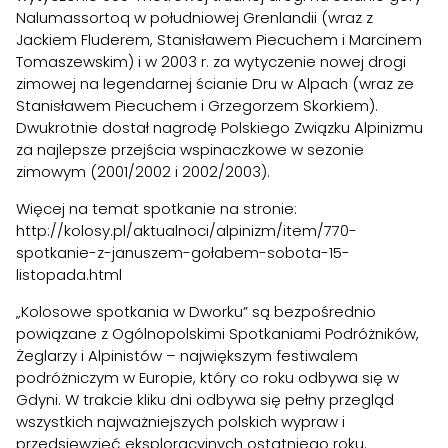
Nalumassortoq w południowej Grenlandii (wraz z
Jackiem Fluderem, Stanisławem Piecuchem i Marcinem
Tomaszewskim) i w 2003 r. za wytyczenie nowej drogi
zimowej na legendarnej ścianie Dru w Alpach (wraz ze
Stanisławem Piecuchem i Grzegorzem Skorkiem).
Dwukrotnie dostał nagrodę Polskiego Związku Alpinizmu
za najlepsze przejścia wspinaczkowe w sezonie
zimowym (2001/2002 i 2002/2003).
Więcej na temat spotkanie na stronie:
http://kolosy.pl/aktualnoci/alpinizm/item/770-
spotkanie-z-januszem-gołabem-sobota-15-
listopada.html
„Kolosowe spotkania w Dworku” są bezpośrednio
powiązane z Ogólnopolskimi Spotkaniami Podróżników,
Żeglarzy i Alpinistów – największym festiwalem
podróżniczym w Europie, który co roku odbywa się w
Gdyni. W trakcie kliku dni odbywa się pełny przegląd
wszystkich najważniejszych polskich wypraw i
przedsięwzięć eksploracyjnych ostatniego roku.