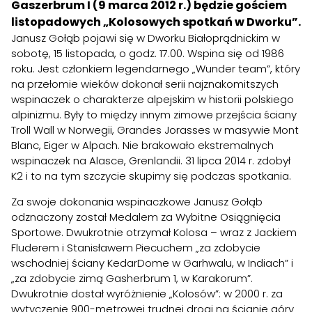
Gaszerbrum I (9 marca 2012 r.) będzie gościem
listopadowych „Kolosowych spotkań w Dworku”.
Janusz Gołąb pojawi się w Dworku Białoprądnickim w
sobotę, 15 listopada, o godz. 17.00. Wspina się od 1986
roku. Jest członkiem legendarnego „Wunder team”, który
na przełomie wieków dokonał serii najznakomitszych
wspinaczek o charakterze alpejskim w historii polskiego
alpinizmu. Były to między innym zimowe przejścia ściany
Troll Wall w Norwegii, Grandes Jorasses w masywie Mont
Blanc, Eiger w Alpach. Nie brakowało ekstremalnych
wspinaczek na Alasce, Grenlandii. 31 lipca 2014 r. zdobył
K2 i to na tym szczycie skupimy się podczas spotkania.
Za swoje dokonania wspinaczkowe Janusz Gołąb
odznaczony został Medalem za Wybitne Osiągnięcia
Sportowe. Dwukrotnie otrzymał Kolosa – wraz z Jackiem
Fluderem i Stanisławem Piecuchem „za zdobycie
wschodniej ściany KedarDome w Garhwalu, w Indiach” i
„za zdobycie zimą Gasherbrum 1, w Karakorum”.
Dwukrotnie dostał wyróżnienie „Kolosów”: w 2000 r. za
wytyczenie 900-metrowej trudnej drogi na ścianie góry