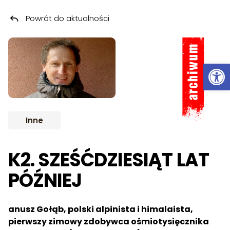
Powrót do aktualności
Przeskocz do treści
ARCHIWUM
Ot
Inne
K2. SZEŚĆDZIESIĄT LAT
PÓŹNIEJ
anusz Gołąb, polski alpinista i himalaista,
pierwszy zimowy zdobywca ośmiotysięcznika