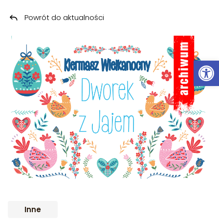
Powrót do aktualności
Przeskocz do treści
ARCHIWUM
Ot
Inne