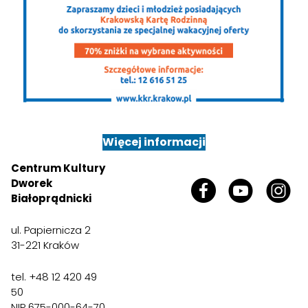
Więcej informacji
Centrum Kultury
Dworek
Białoprądnicki
ul. Papiernicza 2
31-221 Kraków
tel. +48 12 420 49
50
NIP 675-000-64-70