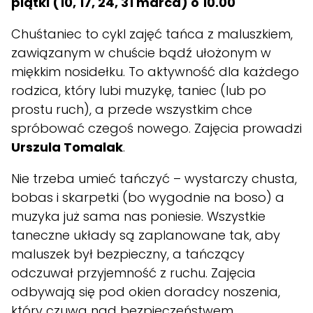
piątki (10, 17, 24, 31 marca) o 10.00
Chuśtaniec to cykl zajęć tańca z maluszkiem,
zawiązanym w chuście bądź ułożonym w
miękkim nosidełku. To aktywność dla każdego
rodzica, który lubi muzykę, taniec (lub po
prostu ruch), a przede wszystkim chce
spróbować czegoś nowego. Zajęcia prowadzi
Urszula Tomalak
.
Nie trzeba umieć tańczyć – wystarczy chusta,
bobas i skarpetki (bo wygodnie na boso) a
muzyka już sama nas poniesie. Wszystkie
taneczne układy są zaplanowane tak, aby
maluszek był bezpieczny, a tańczący
odczuwał przyjemność z ruchu. Zajęcia
odbywają się pod okien doradcy noszenia,
który czuwa nad bezpieczeństwem