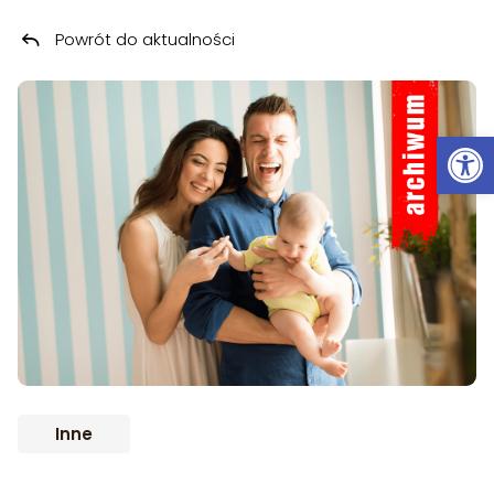
Powrót do aktualności
Przeskocz do treści
ARCHIWUM
Ot
Inne