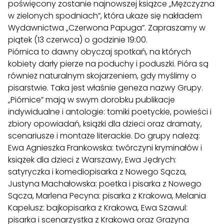
poświęcony zostanie najnowszej książce „Mężczyzna
w zielonych spodniach”, która ukaże się nakładem
Wydawnictwa „Czerwona Papuga”. Zapraszamy w
piątek (13 czerwca) o godzinie 19:00.
Piórnica to dawny obyczaj spotkań, na których
kobiety darły pierze na poduchy i poduszki. Pióra są
również naturalnym skojarzeniem, gdy myślimy o
pisarstwie. Taka jest właśnie geneza nazwy Grupy.
„Piórnice” mają w swym dorobku publikacje
indywidualne i antologie: tomiki poetyckie, powieści i
zbiory opowiadań, książki dla dzieci oraz dramaty,
scenariusze i montaże literackie. Do grupy należą:
Ewa Agnieszka Frankowska: twórczyni kryminałów i
książek dla dzieci z Warszawy, Ewa Jędrych:
satyryczka i komediopisarka z Nowego Sącza,
Justyna Machałowska: poetka i pisarka z Nowego
Sącza, Marlena Pecyna: pisarka z Krakowa, Melania
Kapelusz: bajkopisarka z Krakowa, Ewa Szawul:
pisarka i scenarzystka z Krakowa oraz Grażyna