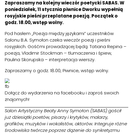
Zapraszamy na kolejny wieczór poetycki SABAS. W
poniedziałek, 11 stycznia piwnice Dworku wypełnią
rosyjskie pieśni przeplatane poezją. Początek o
godz. 18.00, wstęp wolny.
Pod hasłem „Poezja między językami” uczestników
Salonu B.A. Symołon czeka wieczór poezji i pieśni
rosyjskich. Gośćmi prowadzącej będą:
Tatiana Repina
–
poezja,
Vladimir Stockman
– tlumaczenia i śpiew,
Paulina Skorupska
– interpretacja wierszy.
Zapraszamy o godz. 18.00, Piwnice, wstęp wolny.
Dołącz do wydarzenia na
facebooku
i zaproś swoich
znajomych!
Salon Artystyczny Beaty Anny Symołon (SABAS) gościł
już dziesiątki poetów, pisarzy i krytyków, malarzy,
grafików, muzyków i wokalistów, aktorów. Integruje różne
środowiska twórcze poprzez dążenie do synkretyzmu