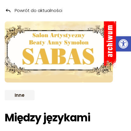
Powrót do aktualności
Przeskocz do treści
ARCHIWUM
Ot
Inne
Między językami