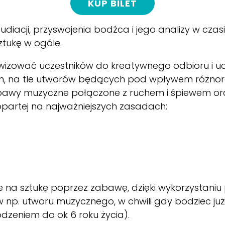
KUP BILET
audiacji, przyswojenia bodźca i jego analizy w cz
sztukę w ogóle.
wizować uczestników do kreatywnego odbioru i u
h, na tle utworów będących pod wpływem różnor
abawy muzyczne połączone z ruchem i śpiewem ora
partej na najważniejszych zasadach:
ie na sztukę poprzez zabawę, dzięki wykorzystaniu
 np. utworu muzycznego, w chwili gdy bodziec już
odzeniem do ok 6 roku życia).