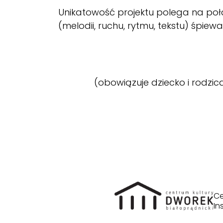
Unikatowość projektu polega na połą
(melodii, ruchu, rytmu, tekstu) śpiew
(obowiązuje dziecko i rodzic
Ce
In