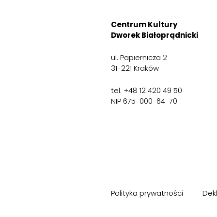
Centrum Kultury
Dworek Białoprądnicki
ul. Papiernicza 2
31-221 Kraków
tel. +48 12 420 49 50
NIP 675-000-64-70
Polityka prywatności
Dek