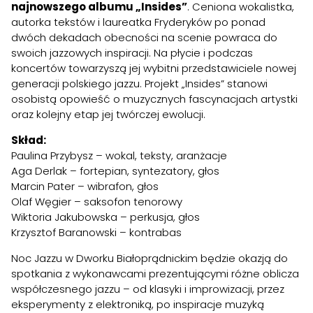
najnowszego albumu „Insides”
. Ceniona wokalistka,
autorka tekstów i laureatka Fryderyków po ponad
dwóch dekadach obecności na scenie powraca do
swoich jazzowych inspiracji. Na płycie i podczas
koncertów towarzyszą jej wybitni przedstawiciele nowej
generacji polskiego jazzu. Projekt „Insides” stanowi
osobistą opowieść o muzycznych fascynacjach artystki
oraz kolejny etap jej twórczej ewolucji.
Skład:
Paulina Przybysz – wokal, teksty, aranżacje
Aga Derlak – fortepian, syntezatory, głos
Marcin Pater – wibrafon, głos
Olaf Węgier – saksofon tenorowy
Wiktoria Jakubowska – perkusja, głos
Krzysztof Baranowski – kontrabas
Noc Jazzu w Dworku Białoprądnickim będzie okazją do
spotkania z wykonawcami prezentującymi różne oblicza
współczesnego jazzu – od klasyki i improwizacji, przez
eksperymenty z elektroniką, po inspiracje muzyką