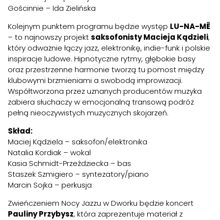
Gościnnie – Ida Zielińska
Kolejnym punktem programu będzie występ
LU-NA-MË
– to najnowszy projekt
saksofonisty Macieja Kądzieli
,
który odważnie łączy jazz, elektronikę, indie-funk i polskie
inspiracje ludowe. Hipnotyczne rytmy, głębokie basy
oraz przestrzenne harmonie tworzą tu pomost między
klubowymi brzmieniami a swobodą improwizacji.
Współtworzona przez uznanych producentów muzyka
zabiera słuchaczy w emocjonalną transową podróż
pełną nieoczywistych muzycznych skojarzeń.
Skład:
Maciej Kądziela – saksofon/elektronika
Natalia Kordiak – wokal
Kasia Schmidt-Przeździecka – bas
Staszek Szmigiero – syntezatory/piano
Marcin Sojka – perkusja
Zwieńczeniem Nocy Jazzu w Dworku będzie koncert
Pauliny Przybysz
, która zaprezentuje materiał z