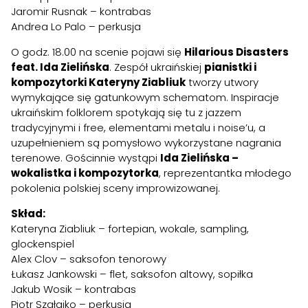
Jaromir Rusnak – kontrabas
Andrea Lo Palo – perkusja
O godz. 18.00 na scenie pojawi się
Hilarious Disasters
feat. Ida Zielińska
. Zespół ukraińskiej
pianistki i
kompozytorki Kateryny Ziabliuk
tworzy utwory
wymykające się gatunkowym schematom. Inspiracje
ukraińskim folklorem spotykają się tu z jazzem
tradycyjnymi i free, elementami metalu i noise’u, a
uzupełnieniem są pomysłowo wykorzystane nagrania
terenowe. Gościnnie wystąpi
Ida Zielińska –
wokalistka i kompozytorka
, reprezentantka młodego
pokolenia polskiej sceny improwizowanej.
Skład:
Kateryna Ziabliuk – fortepian, wokale, sampling,
glockenspiel
Alex Clov – saksofon tenorowy
Łukasz Jankowski – flet, saksofon altowy, sopiłka
Jakub Wosik – kontrabas
Piotr Szałajko – perkusja