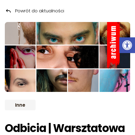
Powrót do aktualności
Przeskocz do treści
ARCHIWUM
Ot
Inne
Odbicia | Warsztatowa