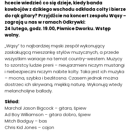
hcecie wiedzieć co się dzieje, kiedy banda
kowbojów z dzikiego wschodu odkłada colty i bierze
do rąk gitary? Przyjdźcie na koncert zespołu Wąsy –
zagrają u nas w ramach Odkrywki:
24 lutego, godz. 19.00, Piwnice Dworku. Wstęp
wolny.
„Wąsy” to najbardziej męski zespół wykonujący
zaskakującą mieszankę stylów muzycznych, a przede
wszystkim wariacje na temat country-western. Muzycy
to szorstcy ludzie prerii – nieujarzmieni niczym mustangi
i niebezpieczni niczym nabite kolty. Taka jest ich muzyka
– mocna, szybka i bezlitosna. Czasem jednak można
dostrzec ich skrywaną, miękką naturę. Wykonują wtedy
melancholijne ballady.
Skład:
Marchal Jason Bigcock – gitara, śpiew
Ad Boy Williamson – gitara dobro, śpiew
Mitch Badguy – bas
Chris Kid Jones – cajon