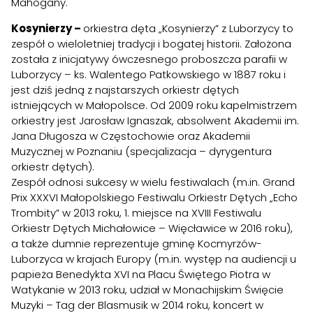
Mahogany.
Kosynierzy –
orkiestra dęta „Kosynierzy” z Luborzycy to
zespół o wieloletniej tradycji i bogatej historii. Założona
została z inicjatywy ówczesnego proboszcza parafii w
Luborzycy – ks. Walentego Patkowskiego w 1887 roku i
jest dziś jedną z najstarszych orkiestr dętych
istniejących w Małopolsce. Od 2009 roku kapelmistrzem
orkiestry jest Jarosław Ignaszak, absolwent Akademii im.
Jana Długosza w Częstochowie oraz Akademii
Muzycznej w Poznaniu (specjalizacja – dyrygentura
orkiestr dętych).
Zespół odnosi sukcesy w wielu festiwalach (m.in. Grand
Prix XXXVI Małopolskiego Festiwalu Orkiestr Dętych „Echo
Trombity” w 2013 roku, 1. miejsce na XVIII Festiwalu
Orkiestr Dętych Michałowice – Więcławice w 2016 roku),
a także dumnie reprezentuje gminę Kocmyrzów-
Luborzyca w krajach Europy (m.in. występ na audiencji u
papieża Benedykta XVI na Placu Świętego Piotra w
Watykanie w 2013 roku, udział w Monachijskim Święcie
Muzyki – Tag der Blasmusik w 2014 roku, koncert w