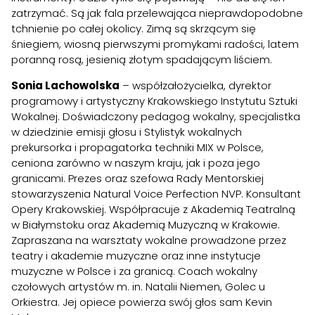
zatrzymać. Są jak fala przelewająca nieprawdopodobne
tchnienie po całej okolicy. Zimą są skrzącym się
śniegiem, wiosną pierwszymi promykami radości, latem
poranną rosą, jesienią złotym spadającym liściem.
Sonia Lachowolska
– współzałożycielka, dyrektor
programowy i artystyczny Krakowskiego Instytutu Sztuki
Wokalnej. Doświadczony pedagog wokalny, specjalistka
w dziedzinie emisji głosu i Stylistyk wokalnych
prekursorka i propagatorka techniki MIX w Polsce,
ceniona zarówno w naszym kraju, jak i poza jego
granicami. Prezes oraz szefowa Rady Mentorskiej
stowarzyszenia Natural Voice Perfection NVP. Konsultant
Opery Krakowskiej. Współpracuje z Akademią Teatralną
w Białymstoku oraz Akademią Muzyczną w Krakowie.
Zapraszana na warsztaty wokalne prowadzone przez
teatry i akademie muzyczne oraz inne instytucje
muzyczne w Polsce i za granicą. Coach wokalny
czołowych artystów m. in. Natalii Niemen, Golec u
Orkiestra. Jej opiece powierza swój głos sam Kevin