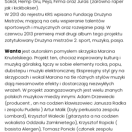
Sokół, Hemp Gru, Peja, Firma oraz Juras (zarówno raper
jak i kickbokser).
W 2013 do rejestru KRS wpisano Fundację Drużyna
Mistrzów, mającą na celu wspieranie talentów
sportowych i muzycznych oraz rozwijanie pasji. W
czerwcu 2013 premierę miał drugi album tego projektu
zatytułowany Drużyna mistrzów 2: sport, muzyka, pasja.
Wanta
jest autorskim pomysłem skrzypka Marcina
Knutelskiego. Projekt ten, chociaż inspirowany kulturą i
muzyką góralską, łączy w sobie elementy rocka, popu,
dubstepu i muzyki elektronicznej. Ekspresyjny styl gry na
skrzypcach i wokal Marcina na tle różnych stylów muzyki
dają niesamowite efekty i dostarczają niezwykłych
wrażeń. W projekt zaangazowanych jest wielu znanych
polskich muzykow miedzy innymi: Adam Drzewiecki
(producent , an na codzien klawiszowiec Janusza Radka
i zespolu Pudelsi ) Artur Malik (byly perkusista zespolu
Lombard), Krzysztof Walecki (gitarzysta a na codzien
wokalista Oddzialu Zamknietego), Krzysztof Ropicki (
basista Alergen), Tomasz Ponicki (członek zespolu