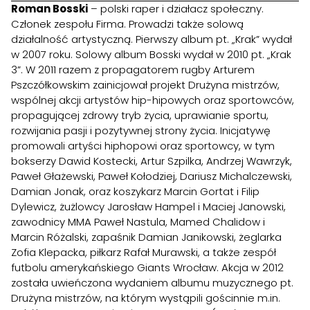
Roman Bosski
– polski raper i działacz społeczny.
Członek zespołu Firma. Prowadzi także solową
działalność artystyczną. Pierwszy album pt. „Krak” wydał
w 2007 roku. Solowy album Bosski wydał w 2010 pt. „Krak
3”. W 2011 razem z propagatorem rugby Arturem
Pszczółkowskim zainicjował projekt Drużyna mistrzów,
wspólnej akcji artystów hip-hipowych oraz sportowców,
propagującej zdrowy tryb życia, uprawianie sportu,
rozwijania pasji i pozytywnej strony życia. Inicjatywę
promowali artyści hiphopowi oraz sportowcy, w tym
bokserzy Dawid Kostecki, Artur Szpilka, Andrzej Wawrzyk,
Paweł Głażewski, Paweł Kołodziej, Dariusz Michalczewski,
Damian Jonak, oraz koszykarz Marcin Gortat i Filip
Dylewicz, żużlowcy Jarosław Hampel i Maciej Janowski,
zawodnicy MMA Paweł Nastula, Mamed Chalidow i
Marcin Różalski, zapaśnik Damian Janikowski, żeglarka
Zofia Klepacka, piłkarz Rafał Murawski, a także zespół
futbolu amerykańskiego Giants Wrocław. Akcja w 2012
została uwieńczona wydaniem albumu muzycznego pt.
Drużyna mistrzów, na którym wystąpili gościnnie m.in.