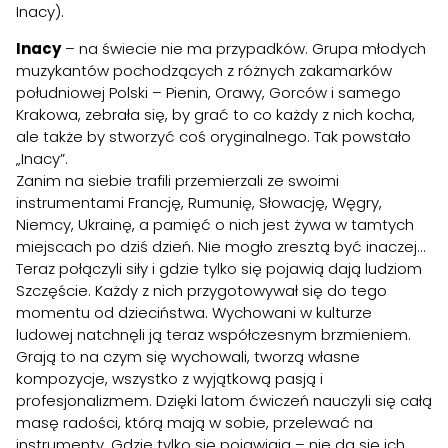
Inacy).
Inacy
– na świecie nie ma przypadków. Grupa młodych
muzykantów pochodzących z różnych zakamarków
południowej Polski – Pienin, Orawy, Gorców i samego
Krakowa, zebrała się, by grać to co każdy z nich kocha,
ale także by stworzyć coś oryginalnego. Tak powstało
„Inacy”.
Zanim na siebie trafili przemierzali ze swoimi
instrumentami Francję, Rumunię, Słowację, Węgry,
Niemcy, Ukrainę, a pamięć o nich jest żywa w tamtych
miejscach po dziś dzień. Nie mogło zresztą być inaczej…
Teraz połączyli siły i gdzie tylko się pojawią dają ludziom
Szczęście. Każdy z nich przygotowywał się do tego
momentu od dzieciństwa. Wychowani w kulturze
ludowej natchnęli ją teraz współczesnym brzmieniem.
Grają to na czym się wychowali, tworzą własne
kompozycje, wszystko z wyjątkową pasją i
profesjonalizmem. Dzięki latom ćwiczeń nauczyli się całą
masę radości, którą mają w sobie, przelewać na
instrumenty. Gdzie tylko się pojawiają – nie da się ich