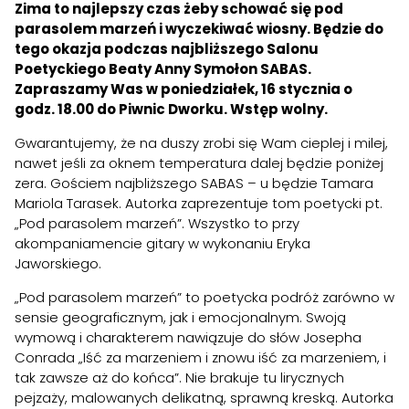
Zima to najlepszy czas żeby schować się pod
parasolem marzeń i wyczekiwać wiosny. Będzie do
tego okazja podczas najbliższego Salonu
Poetyckiego Beaty Anny Symołon SABAS.
Zapraszamy Was w poniedziałek, 16 stycznia o
godz. 18.00 do Piwnic Dworku. Wstęp wolny.
Gwarantujemy, że na duszy zrobi się Wam cieplej i milej,
nawet jeśli za oknem temperatura dalej będzie poniżej
zera. Gościem najbliższego SABAS – u będzie Tamara
Mariola Tarasek. Autorka zaprezentuje tom poetycki pt.
„Pod parasolem marzeń”. Wszystko to przy
akompaniamencie gitary w wykonaniu Eryka
Jaworskiego.
„Pod parasolem marzeń” to poetycka podróż zarówno w
sensie geograficznym, jak i emocjonalnym. Swoją
wymową i charakterem nawiązuje do słów Josepha
Conrada „Iść za marzeniem i znowu iść za marzeniem, i
tak zawsze aż do końca”. Nie brakuje tu lirycznych
pejzaży, malowanych delikatną, sprawną kreską. Autorka