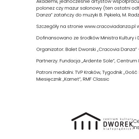
Akademii, jednocześnie artystów współpracuj
polonez czy mazur salonowy (ten ostatni odt
Danza” zatańczy do muzyki B. Pękiela, M. Radzi
Szczegóły na stronie
www.cracoviadanza.pl
w
Dofinansowano ze środków Ministra Kultury 
Organizator: Balet Dworski „Cracovia Danza” –
Partnerzy: Fundacja „Ardente Sole”, Centrum K
Patroni medialni: TVP Kraków, Tygodnik „Gość N
Miesięcznik „Karnet”, RMF Classic
Ce
In