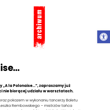
Ot
aise…
y „A la Polonaise…”, zapraszamy już
ci nie biorącej udziału w warsztatach.
 oraz pokazem w wykonaniu tancerzy Baletu
 Leszka Rembowskiego – mistrzów tańca