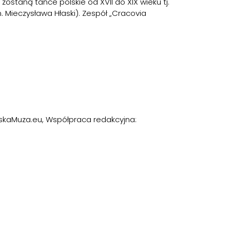
staną tańce polskie od XVII do XIX wieku tj.
 Mieczysława Hłaski). Zespół „Cracovia
 PolskaMuza.eu, Współpraca redakcyjna: