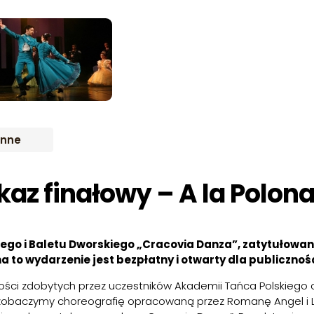
IWUM
Inne
kaz finałowy – A la Polon
ego i Baletu Dworskiego „Cracovia Danza”, zatytułowan
 na to wydarzenie jest bezpłatny i otwarty dla publicznoś
tności zdobytych przez uczestników Akademii Tańca Polskiego
 zobaczymy choreografię opracowaną przez Romanę Angel i