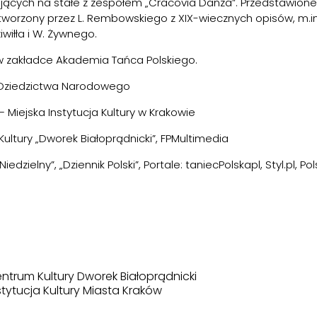
ących na stałe z zespołem „Cracovia Danza”. Przedstawione zo
worzony przez L. Rembowskiego z XIX-wiecznych opisów, m.in.
wiłła i W. Żywnego.
 zakładce Akademia Tańca Polskiego.
i Dziedzictwa Narodowego
 Miejska Instytucja Kultury w Krakowie
ultury „Dworek Białoprądnicki”, FPMultimedia
iedzielny”, „Dziennik Polski”, Portale: taniecPolskapl, Styl.pl,
ntrum Kultury Dworek Białoprądnicki
stytucja Kultury Miasta Kraków