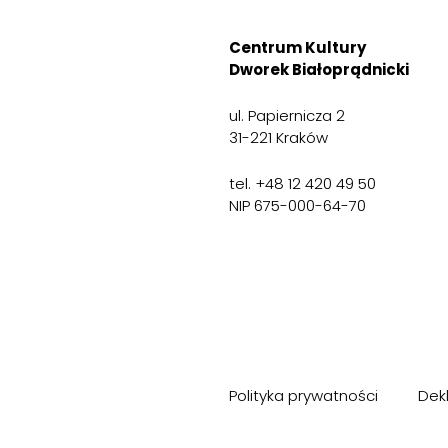
Centrum Kultury
Dworek Białoprądnicki
ul. Papiernicza 2
31-221 Kraków
tel. +48 12 420 49 50
NIP 675-000-64-70
Polityka prywatności
Dek