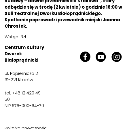
Rudawy – dawne przedmieścia Krakowa”, który
odbędzie się w środę (2 kwietnia) o godzinie 18:00 w
Sali Teatralnej Dworku Białoprądnickiego.
Spotkanie poprowadzi przewodnik miejski Joanna
Chrostek.
Wstęp: 3zł
Centrum Kultury
Dworek
Białoprądnicki
ul. Papiernicza 2
31-221 Kraków
tel. +48 12 420 49
50
NIP 675-000-64-70
Polityka prywatności