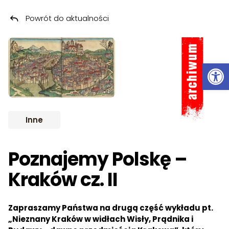
Powrót do aktualności
Przeskocz do treści
ARCHIWUM
Ot
Inne
Poznajemy Polskę –
Kraków cz. II
Zapraszamy Państwa na drugą część wykładu pt.
„Nieznany Kraków w widłach Wisły, Prądnika i