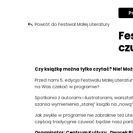
P
Powrót do Festiwal Małej Literatury
Fe
czu
Czy książkę można tylko czytać? Nie! Moż
Przed nami 5. edycja Festiwalu Małej Literatu
na Was czekać w programie?
Spotkania z autorami i ilustratorami, warsztat
szansa wymienienia „starej” książki na „nową
Jak zwykle w programie nie zabraknie też Liter
częścią tradycyjnie czuwać będzie nasz par
Organizator: Centrum Kultury „Dworek Bi