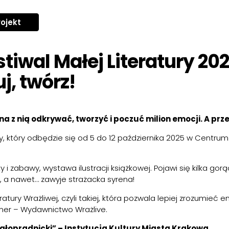
rojekt
stiwal Małej Literatury 20
j, twórz!
na z nią odkrywać, tworzyć i poczuć milion emocji. A pr
ry, który odbędzie się od 5 do 12 października 2025 w Centrum 
y i zabawy, wystawa ilustracji książkowej. Pojawi się kilka go
”, a nawet… zawyje strażacka syrena!
atury Wrażliwej, czyli takiej, która pozwala lepiej zrozumieć 
tner – Wydawnictwo Wrażlive.
ałoprądnicki” – Instytucja Kultury Miasta Krakowa.