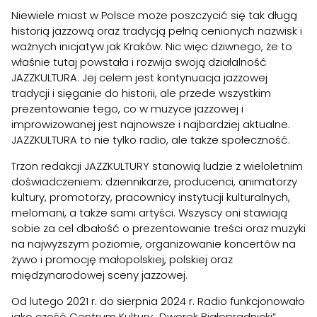
Niewiele miast w Polsce może poszczycić się tak długą
historią jazzową oraz tradycją pełną cenionych nazwisk i
ważnych inicjatyw jak Kraków. Nic więc dziwnego, że to
właśnie tutaj powstała i rozwija swoją działalność
JAZZKULTURA. Jej celem jest kontynuacja jazzowej
tradycji i sięganie do historii, ale przede wszystkim
prezentowanie tego, co w muzyce jazzowej i
improwizowanej jest najnowsze i najbardziej aktualne.
JAZZKULTURA to nie tylko radio, ale także społeczność.
Trzon redakcji JAZZKULTURY stanowią ludzie z wieloletnim
doświadczeniem: dziennikarze, producenci, animatorzy
kultury, promotorzy, pracownicy instytucji kulturalnych,
melomani, a także sami artyści. Wszyscy oni stawiają
sobie za cel dbałość o prezentowanie treści oraz muzyki
na najwyższym poziomie, organizowanie koncertów na
żywo i promocję małopolskiej, polskiej oraz
międzynarodowej sceny jazzowej.
Od lutego 2021 r. do sierpnia 2024 r. Radio funkcjonowało
jako część Centrum Kultury „Dworek Białoprądnicki”.