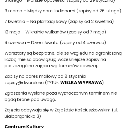
3 lutego – Morskie opowieści (zapisy od 29 stycznia)
3 marca – Między nami Indianami (zapisy od 26 lutego)
7 kwietnia – Na plantacji kawy (zapisy od 2 kwietnia)
12 maja – W krainie wulkanów (zapisy od 7 maja)
9 czerwca – Dzieci świata (zapisy od 4 czerwca)
Warsztaty są bezpłatne, ale ze względu na ograniczoną
liczbę miejsc obowiązują wcześniejsze zapisy na
poszczególne zajęcia wg terminów powyżej.
Zapisy na adres mailowy od 8 stycznia:
zapisy@dworek.eu
(TYTUŁ:
WIELKA WYPRAWA
)
Zgłoszenia wysłane poza wyznaczonym terminem nie
będą brane pod uwagę.
Zajęcia odbywają się w Zajeździe Kościuszkowskim (ul.
Białoprądnicka 3)
Centrum Kultury