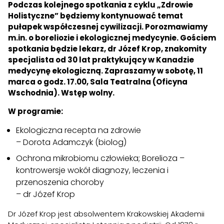
Podczas kolejnego spotkania z cyklu „Zdrowie
Holistyczne” będziemy kontynuować temat
pułapek współczesnej cywilizacji. Porozmawiamy
m.in. o boreliozie i ekologicznej medycynie. Gościem
spotkania będzie lekarz, dr Józef Krop, znakomity
specjalista od 30 lat praktykujący w Kanadzie
medycynę ekologiczną. Zapraszamy w sobotę, 11
marca o godz. 17.00, Sala Teatralna (Oficyna
Wschodnia). Wstęp wolny.
W programie:
Ekologiczna recepta na zdrowie
– Dorota Adamczyk (biolog)
Ochrona mikrobiomu człowieka; Borelioza –
kontrowersje wokół diagnozy, leczenia i
przenoszenia choroby
– dr Józef Krop
Dr Józef Krop jest absolwentem Krakowskiej Akademii