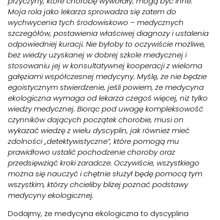
przyczyny, które chorobę wywołały, mogą być inne.
Moja rola jako lekarza sprowadza się zatem do
wychwycenia tych środowiskowo – medycznych
szczegółów, postawienia właściwej diagnozy i ustalenia
odpowiedniej kuracji. Nie byłoby to oczywiście możliwe,
bez wiedzy uzyskanej w dobrej szkole medycznej i
stosowaniu jej w konsultatywnej kooperacji z wieloma
gałęziami współczesnej medycyny. Myślę, że nie będzie
egoistycznym stwierdzenie, jeśli powiem, że medycyna
ekologiczna wymaga od lekarza czegoś więcej, niż tylko
wiedzy medycznej. Biorąc pod uwagę kompleksowość
czynników dających początek chorobie, musi on
wykazać wiedzę z wielu dyscyplin, jak również mieć
zdolności „detektywistyczne”, które pomogą mu
prawidłowo ustalić pochodzenie choroby oraz
przedsięwziąć kroki zaradcze. Oczywiście, wszystkiego
można się nauczyć i chętnie służył będę pomocą tym
wszystkim, którzy chcieliby bliżej poznać podstawy
medycyny ekologicznej.
Dodajmy, że medycyna ekologiczna to dyscyplina