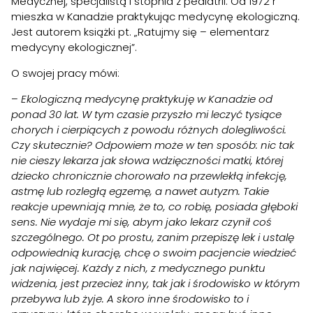
Medycznej, specjalistą I stopnia z pediatrii. Od 1972 r
mieszka w Kanadzie praktykując medycynę ekologiczną.
Jest autorem książki pt. „Ratujmy się – elementarz
medycyny ekologicznej”.
O swojej pracy mówi:
–
Ekologiczną medycynę praktykuję w Kanadzie od
ponad 30 lat. W tym czasie przyszło mi leczyć tysiące
chorych i cierpiących z powodu różnych dolegliwości.
Czy skutecznie? Odpowiem może w ten sposób: nic tak
nie cieszy lekarza jak słowa wdzięczności matki, której
dziecko chronicznie chorowało na przewlekłą infekcję,
astmę lub rozległą egzemę, a nawet autyzm. Takie
reakcje upewniają mnie, że to, co robię, posiada głęboki
sens. Nie wydaje mi się, abym jako lekarz czynił coś
szczególnego. Ot po prostu, zanim przepiszę lek i ustalę
odpowiednią kurację, chcę o swoim pacjencie wiedzieć
jak najwięcej. Każdy z nich, z medycznego punktu
widzenia, jest przecież inny, tak jak i środowisko w którym
przebywa lub żyje. A skoro inne środowisko to i