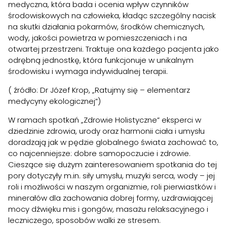
medyczna, która bada i ocenia wpływ czynników
środowiskowych na człowieka, kładąc szczególny nacisk
na skutki działania pokarmów, środków chemicznych,
wody, jakości powietrza w pomieszczeniach i na
otwartej przestrzeni. Traktuje ona każdego pacjenta jako
odrębną jednostkę, która funkcjonuje w unikalnym
środowisku i wymaga indywidualnej terapii.
( źródło: Dr Józef Krop, „Ratujmy się – elementarz
medycyny ekologicznej”)
W ramach spotkań „Zdrowie Holistyczne” eksperci w
dziedzinie zdrowia, urody oraz harmonii ciała i umysłu
doradzają jak w pędzie globalnego świata zachować to,
co najcenniejsze: dobre samopoczucie i zdrowie.
Cieszące się dużym zainteresowaniem spotkania do tej
pory dotyczyły m.in. siły umysłu, muzyki serca, wody – jej
roli i możliwości w naszym organizmie, roli pierwiastków i
minerałów dla zachowania dobrej formy, uzdrawiającej
mocy dźwięku mis i gongów, masażu relaksacyjnego i
leczniczego, sposobów walki ze stresem.