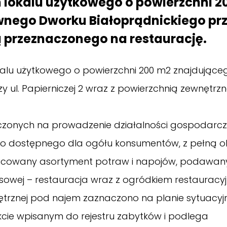
lokalu użytkowego o powierzchni 2
ego Dworku Białoprądnickiego przy 
 przeznaczonego na restaurację.
alu użytkowego o powierzchni 200 m2 znajdująceg
ul. Papierniczej 2 wraz z powierzchnią zewnętrzn
czonych na prowadzenie działalności gospodarcz
o dostępnego dla ogółu konsumentów, z pełną 
óżnicowany asortyment potraw i napojów, podawan
owej – restauracja wraz z ogródkiem restauracy
trznej pod najem zaznaczono na planie sytuacyj
kcie wpisanym do rejestru zabytków i podlega