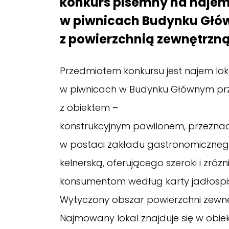
konkurs pisemny na najem 
w piwnicach Budynku Główn
z powierzchnią zewnętrzną
Przedmiotem konkursu jest najem lok
w piwnicach w Budynku Głównym przy 
z obiektem –
konstrukcyjnym pawilonem, przezna
w postaci zakładu gastronomiczneg
kelnerską, oferującego szeroki i zr
konsumentom według karty jadłospis
Wytyczony obszar powierzchni zewnę
Najmowany lokal znajduje się w obie