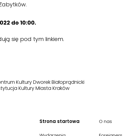
Zabytków.
22 do 10:00.
dują się
pod tym linkiem
.
ntrum Kultury Dworek Białoprądnicki
stytucja Kultury Miasta Kraków
Strona startowa
O nas
Wydarzenia
Foreigners