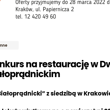
Inne
nkurs na restaurację w D
ałoprądnickim
ałoprądnicki” z siedzibą w Krakowie,