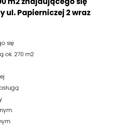
00 m2 znajdującego się
ul. Papierniczej 2 wraz
o się
ą ok. 270 m2
ej
obsługą
y
jnym.
nym.