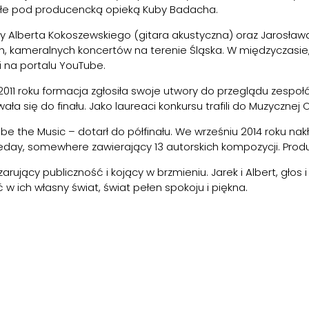
łe pod producencką opieką Kuby Badacha.
tywy Alberta Kokoszewskiego (gitara akustyczna) oraz Jarosław
łych, kameralnych koncertów na terenie Śląska. W międzycz
i na portalu YouTube.
 2011 roku formacja zgłosiła swoje utwory do przeglądu zespo
a się do finału. Jako laureaci konkursu trafili do Muzycznej Ow
st be the Music – dotarł do półfinału. We wrześniu 2014 roku 
eday, somewhere zawierający 13 autorskich kompozycji. Prod
rujący publiczność i kojący w brzmieniu. Jarek i Albert, głos 
w ich własny świat, świat pełen spokoju i piękna.