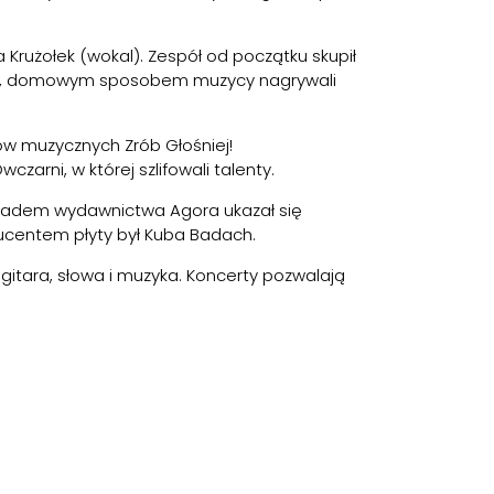
a Krużołek (wokal). Zespół od początku skupił
asie, domowym sposobem muzycy nagrywali
łów muzycznych Zrób Głośniej!
czarni, w której szlifowali talenty.
nakładem wydawnictwa Agora ukazał się
ucentem płyty był Kuba Badach.
i gitara, słowa i muzyka. Koncerty pozwalają