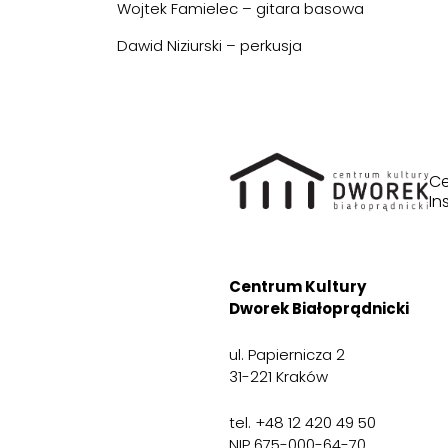
Wojtek Famielec – gitara basowa
Dawid Niziurski – perkusja
Ce
In
Centrum Kultury
Dworek Białoprądnicki
ul. Papiernicza 2
31-221 Kraków
tel. +48 12 420 49 50
NIP 675-000-64-70