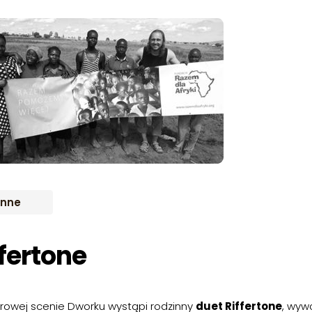
IWUM
Inne
ffertone
nerowej scenie Dworku wystąpi rodzinny
duet Riffertone
, wyw