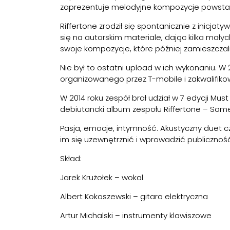
zaprezentuje melodyjne kompozycje powsta
Riffertone zrodził się spontanicznie z inicja
się na autorskim materiale, dając kilka ma
swoje kompozycje, które później zamieszczal
Nie był to ostatni upload w ich wykonaniu. W
organizowanego przez T-mobile i zakwalifikował
W 2014 roku zespół brał udział w 7 edycji Mu
debiutancki album zespołu Riffertone – Som
Pasja, emocje, intymność. Akustyczny duet cza
im się uzewnętrznić i wprowadzić publiczność 
Skład:
Jarek Krużołek – wokal
Albert Kokoszewski – gitara elektryczna
Artur Michalski – instrumenty klawiszowe