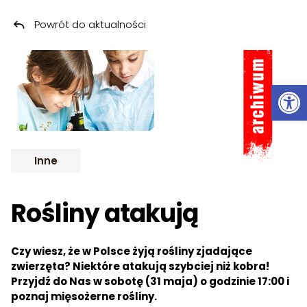
Powrót do aktualności
Przeskocz do treści
ARCHIWUM
Ot
Inne
Rośliny atakują
Czy wiesz, że w Polsce żyją rośliny zjadające
zwierzęta? Niektóre atakują szybciej niż kobra!
Przyjdź do Nas w sobotę (31 maja) o godzinie 17:00 i
poznaj mięsożerne rośliny.