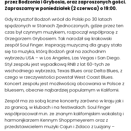
przez Bodzonia i Grybosia, oraz zaproszonych gości.
Zapraszamy w poniedziałek (2 czerwca) o 19:00.
Gdy Krzysztof Bodzoń wrócił do Polski po 30 latach
spędzonych w Stanach Zjednoczonych, gdzie przez ten
czas był czynnym muzykiem, rozpoczął współpracę z
Grzegorzem Grybosiem. Tak narodził się krakowski
zespół Soul Finger. Inspiracją muzyczną dla grupy stała
się ta muzyka, którą Bodzoń grał na zachodnim
wybrzeżu USA – w Los Angeles, Las Vegas i San Diego.
Styl zespołu jest wypadkową RNB z lat 60-tych ze
wschodniego wybrzeża, Texas Blues oraz Delta Blues, z
czego w rzeczywistości powstał West Coast Blues.
Koncert zespołu jest możliwością obcowania w Polsce z
bluesem, obecnie najbardziej popularnym w Kalifornii.
Zespół ma za sobą liczne koncerty zarówno w kraju jak i
za granicą, w klubach i na festiwalach. Soul Finger
współpracował m.in. ze znanym kalifornijskim wokalistą i
harmonijkarzem Kennym Shoppmeyerem oraz z
przedstawicielem muzyki Cajun i Zidaco z Luizjany –