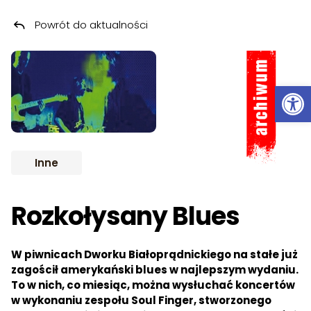
Powrót do aktualności
Przeskocz do treści
ARCHIWUM
Ot
Inne
Rozkołysany Blues
W piwnicach Dworku Białoprądnickiego na stałe już
zagościł amerykański blues w najlepszym wydaniu.
To w nich, co miesiąc, można wysłuchać koncertów
w wykonaniu zespołu Soul Finger, stworzonego