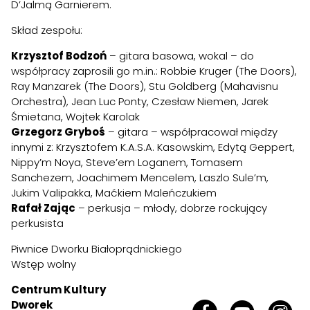
D’Jalmą Garnierem.
Skład zespołu:
Krzysztof Bodzoń
– gitara basowa, wokal – do
współpracy zaprosili go m.in.: Robbie Kruger (The Doors),
Ray Manzarek (The Doors), Stu Goldberg (Mahavisnu
Orchestra), Jean Luc Ponty, Czesław Niemen, Jarek
Śmietana, Wojtek Karolak
Grzegorz Gryboś
– gitara – współpracował między
innymi z: Krzysztofem K.A.S.A. Kasowskim, Edytą Geppert,
Nippy’m Noya, Steve’em Loganem, Tomasem
Sanchezem, Joachimem Mencelem, Laszlo Sule’m,
Jukim Valipakka, Maćkiem Maleńczukiem
Rafał Zając
– perkusja – młody, dobrze rockujący
perkusista
Piwnice Dworku Białoprądnickiego
Wstęp wolny
Centrum Kultury
Dworek