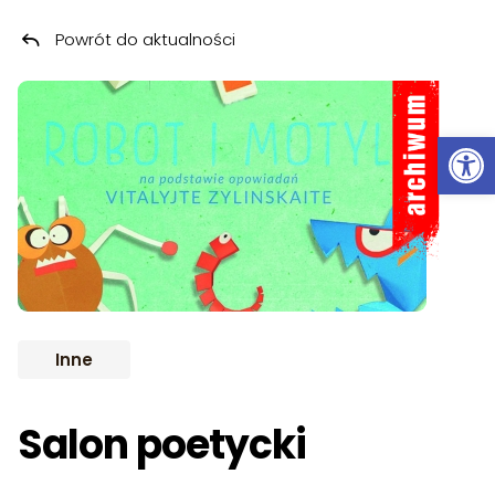
Powrót do aktualności
Przeskocz do treści
ARCHIWUM
Ot
Inne
Salon poetycki