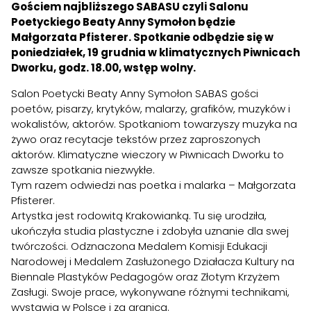
Gościem najbliższego SABASU czyli Salonu
Poetyckiego Beaty Anny Symołon będzie
Małgorzata Pfisterer. Spotkanie odbędzie się w
poniedziałek, 19 grudnia w klimatycznych Piwnicach
Dworku, godz. 18.00, wstęp wolny.
Salon Poetycki Beaty Anny Symołon SABAS gości
poetów, pisarzy, krytyków, malarzy, grafików, muzyków i
wokalistów, aktorów. Spotkaniom towarzyszy muzyka na
żywo oraz recytacje tekstów przez zaproszonych
aktorów. Klimatyczne wieczory w Piwnicach Dworku to
zawsze spotkania niezwykłe.
Tym razem odwiedzi nas poetka i malarka – Małgorzata
Pfisterer.
Artystka jest rodowitą Krakowianką. Tu się urodziła,
ukończyła studia plastyczne i zdobyła uznanie dla swej
twórczości. Odznaczona Medalem Komisji Edukacji
Narodowej i Medalem Zasłużonego Działacza Kultury na
Biennale Plastyków Pedagogów oraz Złotym Krzyżem
Zasługi. Swoje prace, wykonywane różnymi technikami,
wystawia w Polsce i za granicą.