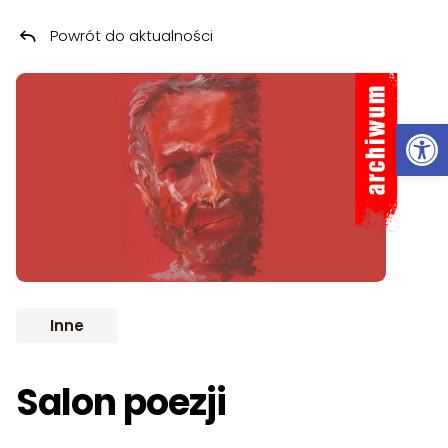
Powrót do aktualności
Przeskocz do treści
ARCHIWUM
Ot
Inne
Salon poezji