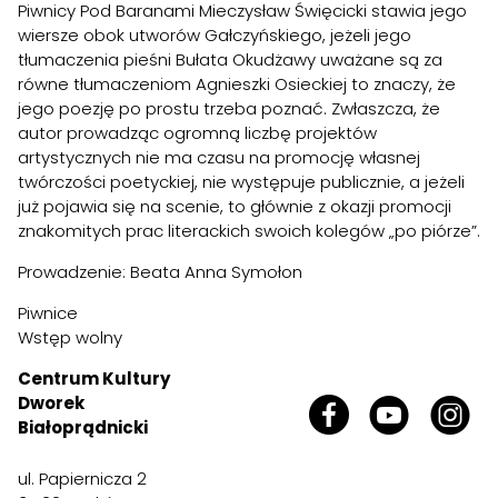
Piwnicy Pod Baranami Mieczysław Święcicki stawia jego
wiersze obok utworów Gałczyńskiego, jeżeli jego
tłumaczenia pieśni Bułata Okudżawy uważane są za
równe tłumaczeniom Agnieszki Osieckiej to znaczy, że
jego poezję po prostu trzeba poznać. Zwłaszcza, że
autor prowadząc ogromną liczbę projektów
artystycznych nie ma czasu na promocję własnej
twórczości poetyckiej, nie występuje publicznie, a jeżeli
już pojawia się na scenie, to głównie z okazji promocji
znakomitych prac literackich swoich kolegów „po piórze”.
Prowadzenie: Beata Anna Symołon
Piwnice
Wstęp wolny
Centrum Kultury
Dworek
Białoprądnicki
ul. Papiernicza 2