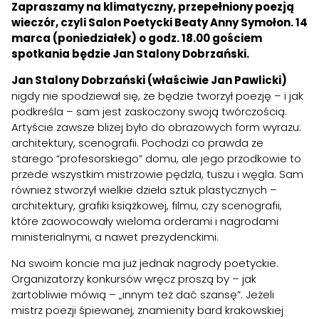
Zapraszamy na klimatyczny, przepełniony poezją
wieczór, czyli Salon Poetycki Beaty Anny Symołon. 14
marca (poniedziałek) o godz. 18.00 gościem
spotkania będzie Jan Stalony Dobrzański.
Jan Stalony Dobrzański (właściwie Jan Pawlicki)
nigdy nie spodziewał się, że będzie tworzył poezję – i jak
podkreśla – sam jest zaskoczony swoją twórczością.
Artyście zawsze bliżej było do obrazowych form wyrazu:
architektury, scenografii. Pochodzi co prawda ze
starego “profesorskiego” domu, ale jego przodkowie to
przede wszystkim mistrzowie pędzla, tuszu i węgla. Sam
również stworzył wielkie dzieła sztuk plastycznych –
architektury, grafiki książkowej, filmu, czy scenografii,
które zaowocowały wieloma orderami i nagrodami
ministerialnymi, a nawet prezydenckimi.
Na swoim koncie ma już jednak nagrody poetyckie.
Organizatorzy konkursów wręcz proszą by – jak
żartobliwie mówią – „innym też dać szansę”. Jeżeli
mistrz poezji śpiewanej, znamienity bard krakowskiej