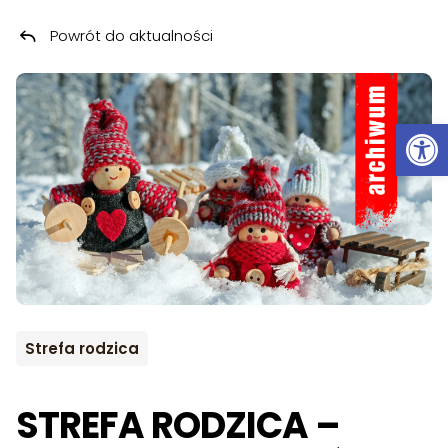
Powrót do aktualności
Przeskocz do treści
ARCHIWUM
Ot
Strefa rodzica
STREFA RODZICA –