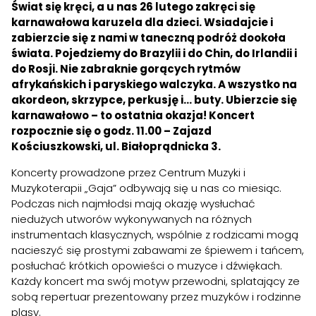
Świat się kręci, a u nas 26 lutego zakręci się
karnawałowa karuzela dla dzieci. Wsiadajcie i
zabierzcie się z nami w taneczną podróż dookoła
świata. Pojedziemy do Brazylii i do Chin, do Irlandii i
do Rosji. Nie zabraknie gorących rytmów
afrykańskich i paryskiego walczyka. A wszystko na
akordeon, skrzypce, perkusję i… buty. Ubierzcie się
karnawałowo – to ostatnia okazja! Koncert
rozpocznie się o godz. 11.00 – Zajazd
Kościuszkowski, ul. Białoprądnicka 3.
Koncerty prowadzone przez Centrum Muzyki i
Muzykoterapii „Gaja” odbywają się u nas co miesiąc.
Podczas nich najmłodsi mają okazję wysłuchać
niedużych utworów wykonywanych na różnych
instrumentach klasycznych, wspólnie z rodzicami mogą
nacieszyć się prostymi zabawami ze śpiewem i tańcem,
posłuchać krótkich opowieści o muzyce i dźwiękach.
Każdy koncert ma swój motyw przewodni, splatający ze
sobą repertuar prezentowany przez muzyków i rodzinne
pląsy.