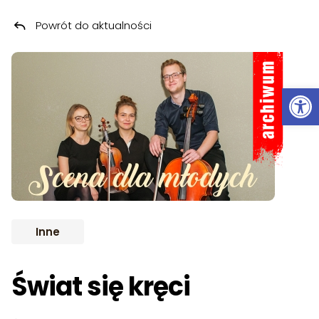
Powrót do aktualności
Przeskocz do treści
ARCHIWUM
Ot
Inne
Świat się kręci