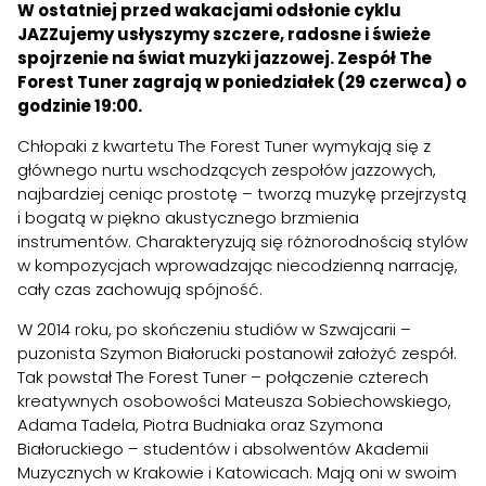
W ostatniej przed wakacjami odsłonie cyklu
JAZZujemy usłyszymy szczere, radosne i świeże
spojrzenie na świat muzyki jazzowej. Zespół The
Forest Tuner zagrają w poniedziałek (29 czerwca) o
godzinie 19:00.
Chłopaki z kwartetu The Forest Tuner wymykają się z
głównego nurtu wschodzących zespołów jazzowych,
najbardziej ceniąc prostotę – tworzą muzykę przejrzystą
i bogatą w piękno akustycznego brzmienia
instrumentów. Charakteryzują się różnorodnością stylów
w kompozycjach wprowadzając niecodzienną narrację,
cały czas zachowują spójność.
W 2014 roku, po skończeniu studiów w Szwajcarii –
puzonista Szymon Białorucki postanowił założyć zespół.
Tak powstał The Forest Tuner – połączenie czterech
kreatywnych osobowości Mateusza Sobiechowskiego,
Adama Tadela, Piotra Budniaka oraz Szymona
Białoruckiego – studentów i absolwentów Akademii
Muzycznych w Krakowie i Katowicach. Mają oni w swoim