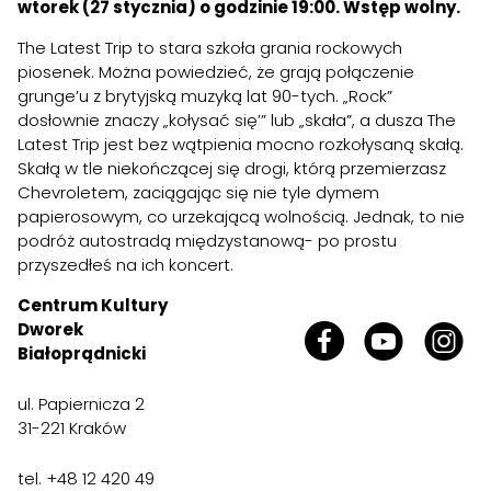
wtorek (27 stycznia) o godzinie 19:00. Wstęp wolny.
The Latest Trip
to stara szkoła grania rockowych
piosenek. Można powiedzieć, że grają połączenie
grunge’u z brytyjską muzyką lat 90-tych. „Rock”
dosłownie znaczy „kołysać się’” lub „skała”, a dusza The
Latest Trip jest bez wątpienia mocno rozkołysaną skałą.
Skałą w tle niekończącej się drogi, którą przemierzasz
Chevroletem, zaciągając się nie tyle dymem
papierosowym, co urzekającą wolnością. Jednak, to nie
podróż autostradą międzystanową- po prostu
przyszedłeś na ich koncert.
Centrum Kultury
Dworek
Białoprądnicki
ul. Papiernicza 2
31-221 Kraków
tel. +48 12 420 49