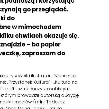
k podnoszą i korzystając
oczynają go przeglądać.
ki do
asobne w mimochodem
ilku chwilach okazuje się,
 znajdzie – bo papier
aweczkę, zapraszam do
e rysownik i ilustrator. Dziennikarz
: „Przystanek Kultura” i „Kultura na
zofii i sztuki łączy z osobistymi
w którym prowadził autorską audycję
auki i mediów (m.in.: Tadeusz
a, Anna Maria Jopek, Urszula