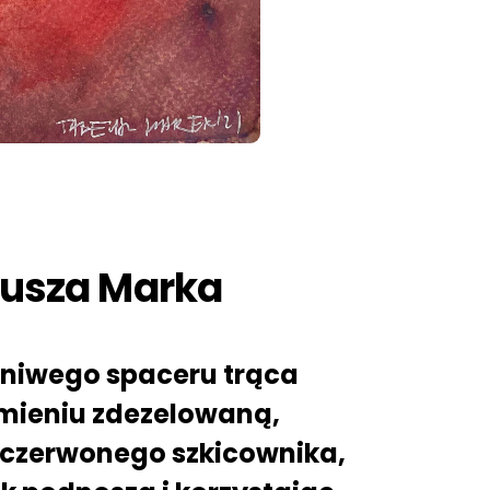
usza Marka
leniwego spaceru trąca
amieniu zdezelowaną,
 czerwonego szkicownika,