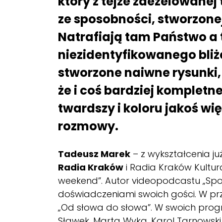
który z tejże zdezelowane
ze sposobności, stworzone
Natrafiają tam Państwo a 
niezidentyfikowanego bli
stworzone naiwne rysunki, 
że i coś bardziej kompletne
twardszy i koloru jakoś w
rozmowy.
Tadeusz Marek
– z wykształcenia ju
Radia Kraków
i Radia Kraków Kultura
weekend”. Autor videopodcastu „Spotka
doświadczeniami swoich gości. W prz
„Od słowa do słowa”. W swoich progr
Sławek, Marta Wyka, Karol Tarnowski