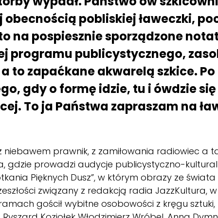
j torby wypadł. Państwo ów szkicowni
j obecnością pobliskiej ławeczki, p
to na pospiesznie sporządzone notat
żej programu publicystycznego, z
a to zapaćkane akwarelą szkice. Po k
go, gdy o formę idzie, tu i ówdzie się
ięcej. To ja Państwa zapraszam na ł
ż niebawem prawnik, z zamiłowania radiowiec a takż
, gdzie prowadzi audycje publicystyczno-kulturalne
nia Pięknych Dusz”, w którym obrazy ze świata filo
eszłości związany z redakcją radia JazzKultura, 
amach gościł wybitne osobowości z kręgu sztuki, n
, Ryszard Koziołek Włodzimierz Wróbel, Anna Dymn