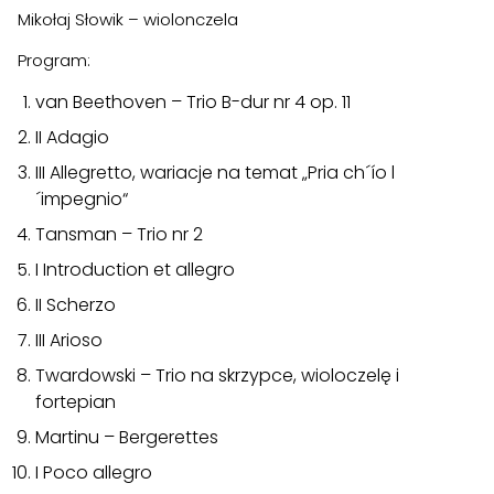
Mikołaj Słowik – wiolonczela
Program:
van Beethoven – Trio B-dur nr 4 op. 11
II Adagio
III Allegretto, wariacje na temat „Pria ch´ío l
´impegnio“
Tansman – Trio nr 2
I Introduction et allegro
II Scherzo
III Arioso
Twardowski – Trio na skrzypce, wioloczelę i
fortepian
Martinu – Bergerettes
I Poco allegro