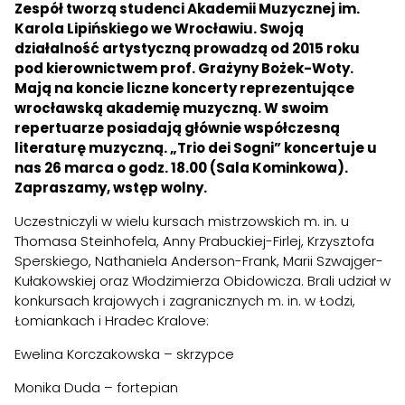
Zespół tworzą studenci Akademii Muzycznej im.
Karola Lipińskiego we Wrocławiu. Swoją
działalność artystyczną prowadzą od 2015 roku
pod kierownictwem prof. Grażyny Bożek-Woty.
Mają na koncie liczne koncerty reprezentujące
wrocławską akademię muzyczną. W swoim
repertuarze posiadają głównie współczesną
literaturę muzyczną. „Trio dei Sogni” koncertuje u
nas 26 marca o godz. 18.00 (Sala Kominkowa).
Zapraszamy, wstęp wolny.
Uczestniczyli w wielu kursach mistrzowskich m. in. u
Thomasa Steinhofela, Anny Prabuckiej-Firlej, Krzysztofa
Sperskiego, Nathaniela Anderson-Frank, Marii Szwajger-
Kułakowskiej oraz Włodzimierza Obidowicza. Brali udział w
konkursach krajowych i zagranicznych m. in. w Łodzi,
Łomiankach i Hradec Kralove:
Ewelina Korczakowska – skrzypce
Monika Duda – fortepian