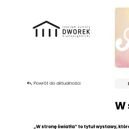
ARCH
Przeskocz do treści
Powrót do aktualności
W 
„W stronę światła” to tytuł wystawy, któ