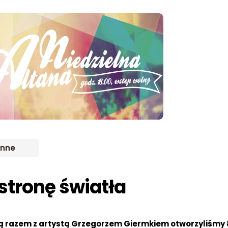
IWUM
Inne
stronę światła
rą razem z artystą Grzegorzem Giermkiem otworzyliśmy 8 