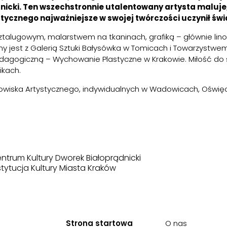
cki. Ten wszechstronnie utalentowany artysta maluje, pi
ycznego najważniejsze w swojej twórczości uczynił świa
lugowym, malarstwem na tkaninach, grafiką – głównie linoryt,
zany jest z Galerią Sztuki Bałysówka w Tomicach i Towarzystwe
edagogiczną – Wychowanie Plastyczne w Krakowie. Miłość do s
ikach.
wiska Artystycznego, indywidualnych w Wadowicach, Oświęci
ntrum Kultury Dworek Białoprądnicki
stytucja Kultury Miasta Kraków
Strona startowa
O nas