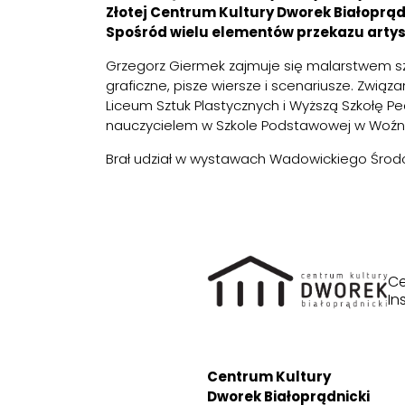
Złotej Centrum Kultury Dworek Białoprądni
Spośród wielu elementów przekazu artyst
Grzegorz Giermek zajmuje się malarstwem szta
graficzne, pisze wiersze i scenariusze. Zwią
Liceum Sztuk Plastycznych i Wyższą Szkołę P
nauczycielem w Szkole Podstawowej w Woźn
Brał udział w wystawach Wadowickiego Środo
Ce
In
Centrum Kultury
Dworek Białoprądnicki