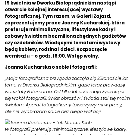
19 kwietnia w Dworku Białoprądnickim nastąpi
otwarcie kolejnej interesującej wystawy
fotograficznej. Tym razem, w Galerii Zajazd,
zaprezentujemy prace Joanny Kucharskiej, która
preferuje minimalistyczne, lifestylowe kadry i
zabawy światłem bez miliona zbędnych gadżetów
czy ozdobników. Wiodącymi tematami wystawy
będą kobiety, rodzina i dzieci. Rozpoczęcie
wernisażu – o godz. 18:00. Wstęp wolny.
Joanna Kucharska o sobie i fotografii:
„Moja fotograficzna przygoda zaczęła się kilkanaście lat
temu w Dworku Białoprądnickim, gdzie teraz prowadzę
warsztaty Fotomama. Od kilku lat całe moje życie kręci
się wokół fotografii. Świat obrazów i światła stał się moim
światem. Aparat fotograficzny towarzyszy mi w pracy,
ale nie wyobrażam sobie bez niego wakacji.
W fotografii preferuję minimalistyczne, lifestylowe kadry,