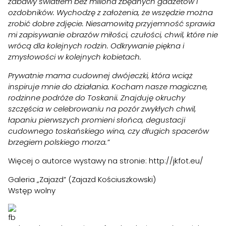
zabawy światłem bez miliona zbędnych gadżetów i
ozdobników. Wychodzę z założenia, że wszędzie można
zrobić dobre zdjęcie. Niesamowitą przyjemność sprawia
mi zapisywanie obrazów miłości, czułości, chwil, które nie
wrócą dla kolejnych rodzin. Odkrywanie piękna i
zmysłowości w kolejnych kobietach.
Prywatnie mama cudownej dwójeczki, która wciąż
inspiruje mnie do działania. Kocham nasze magiczne,
rodzinne podróże do Toskanii. Znajduję okruchy
szczęścia w celebrowaniu na pozór zwykłych chwil,
łapaniu pierwszych promieni słońca, degustacji
cudownego toskańskiego wina, czy długich spacerów
brzegiem polskiego morza.”
Więcej o autorce wystawy na stronie:
http://jkfot.eu/
Galeria „Zajazd” (Zajazd Kościuszkowski)
Wstęp wolny