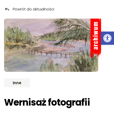
Powrót do aktualności
Przeskocz do treści
ARCHIWUM
Ot
Inne
Wernisaż fotografii