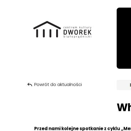
ARCH
Przeskocz do treści
Powrót do aktualności
Wh
Przed nami kolejne spotkanie z cyklu „M