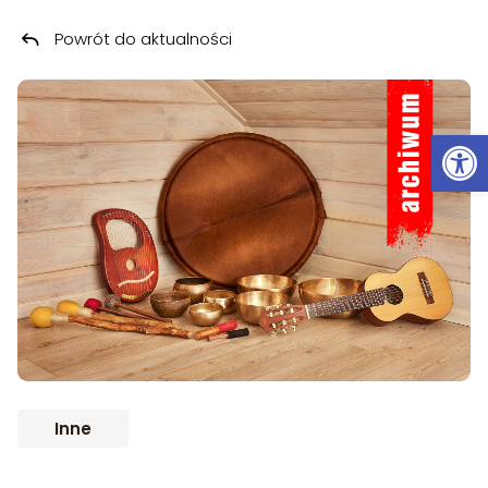
Powrót do aktualności
Przeskocz do treści
ARCHIWUM
Ot
Inne