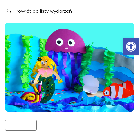
Powrót do listy wydarzeń
Przeskocz do treści
Ot