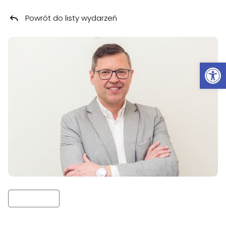
Powrót do listy wydarzeń
Przeskocz do treści
Ot