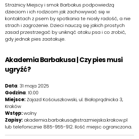
Strażnicy Miejscy i smok Barbakus podpowiedzą
dzieciom i ich rodzicom jak zachowywać się w
kontaktach z psem by spotkania te niosły radość, a nie
strach i zagrożenie. Dzieci nauczą się jakich prostych
zasad przestrzegać by uniknąć ataku psa i co zrobić,
gdy jednak pies zaatakuje.
Akademia Barbakusa | Czy pies musi
ugryźć?
Data
: 31 maja 2025
Godzina
: 10:00
Miejsce:
Zajazd Kościuszkowski, ul. Białoprądnicka 3,
Kraków
Wstęp:
wolny
Zapisy:
akademia.barbakusa@strazmiejska.krakow.pl
lub telefonicznie 885-955-912. Ilość miejsc ograniczona.