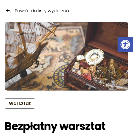
Powrót do listy wydarzeń
Przeskocz do treści
Ot
Warsztat
Bezpłatny warsztat