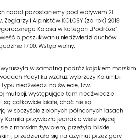
ch nadal pozostaniemy pod wpływem 21.
Żeglarzy i Alpinistów KOLOSY (za rok) 2018.
gorocznego Kolosa w kategorii „Podróże” –
powieść o poszukiwaniu niedźwiedzi duchów
odzinie 17:00. Wstęp wolny.
 wyruszyła w samotną podróż kajakiem morskim.
wodach Pacyfiku wzdłuż wybrzeży Kolumbii
 typu niedźwiedzi na świecie, tzw.
ej mutacji, występujące tam niedźwiedzie
– są całkowicie białe, choć nie są
yją w soczyście zielonych północnych lasach
y Kamila przywiozła jednak o wiele więcej
się z morskim żywiołem, przeżyła bliskie
kimi, przedzierała się na azymut przez góry