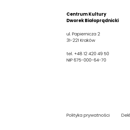
Centrum Kultury
Dworek Białoprądnicki
ul. Papiernicza 2
31-221 Kraków
tel. +48 12 420 49 50
NIP 675-000-64-70
Polityka prywatności
Dek