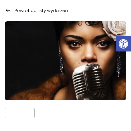
Powrót do listy wydarzeń
Przeskocz do treści
Ot