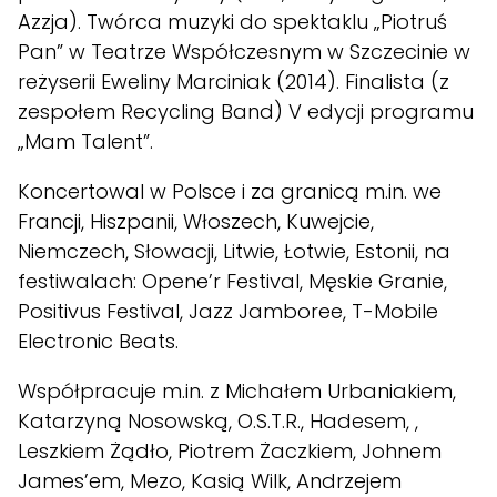
Azzja). Twórca muzyki do spektaklu „Piotruś
Pan” w Teatrze Współczesnym w Szczecinie w
reżyserii Eweliny Marciniak (2014). Finalista (z
zespołem Recycling Band) V edycji programu
„Mam Talent”.
Koncertowal w Polsce i za granicą m.in. we
Francji, Hiszpanii, Włoszech, Kuwejcie,
Niemczech, Słowacji, Litwie, Łotwie, Estonii, na
festiwalach: Opene’r Festival, Męskie Granie,
Positivus Festival, Jazz Jamboree, T-Mobile
Electronic Beats.
Współpracuje m.in. z Michałem Urbaniakiem,
Katarzyną Nosowską, O.S.T.R., Hadesem, ,
Leszkiem Żądło, Piotrem Żaczkiem, Johnem
James’em, Mezo, Kasią Wilk, Andrzejem