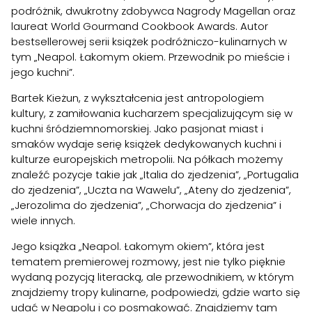
podróżnik, dwukrotny zdobywca Nagrody Magellan oraz
laureat World Gourmand Cookbook Awards. Autor
bestsellerowej serii książek podróżniczo-kulinarnych w
tym „Neapol. Łakomym okiem. Przewodnik po mieście i
jego kuchni”.
Bartek Kieżun, z wykształcenia jest antropologiem
kultury, z zamiłowania kucharzem specjalizującym się w
kuchni śródziemnomorskiej. Jako pasjonat miast i
smaków wydaje serię książek dedykowanych kuchni i
kulturze europejskich metropolii. Na półkach możemy
znaleźć pozycje takie jak „Italia do zjedzenia”, „Portugalia
do zjedzenia”, „Uczta na Wawelu”, „Ateny do zjedzenia”,
„Jerozolima do zjedzenia”, „Chorwacja do zjedzenia” i
wiele innych.
Jego książka „Neapol. Łakomym okiem”, która jest
tematem premierowej rozmowy, jest nie tylko pięknie
wydaną pozycją literacką, ale przewodnikiem, w którym
znajdziemy tropy kulinarne, podpowiedzi, gdzie warto się
udać w Neapolu i co posmakować. Znajdziemy tam