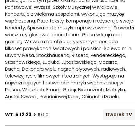
pracując nad tym przez kilka lat od chwili ukończenia
Państwowej Wyższej Szkoły Muzycznej w Krakowie.
Koncertuje z wieloma zespołami, wykonując muzykę
współczesną. Pisze teksty, komponuje i reżyseruje swoje
koncerty. Śpiewa dużo muzyki improwizowanej. Prowadzi
warsztaty głosowe Laboratorium Głosu w kraju i za
granicą.
W swoim dorobku artystycznym posiada
kilkaset prawykonań światowych i polskich. Śpiewa m.in.
utwory Ivesa, Stockhausena, Risseta, Pendereckiego,
Stachowskiego, Łuciuka, Lutosławskiego, Mozarta,
Bacha. Dokonała wielu nagrań płytowych, radiowych,
telewizyjnych, filmowych i teatralnych.
Występuje na
najważniejszych festiwalach muzyki współczesnej w
Polsce, Włoszech, Francji, Grecji, Niemczech, Meksyku,
Austrii, Szwecji, Południowej Korei, Chinach i Izraelu.
WT. 5.12.23 >
19:00
Dworek TV