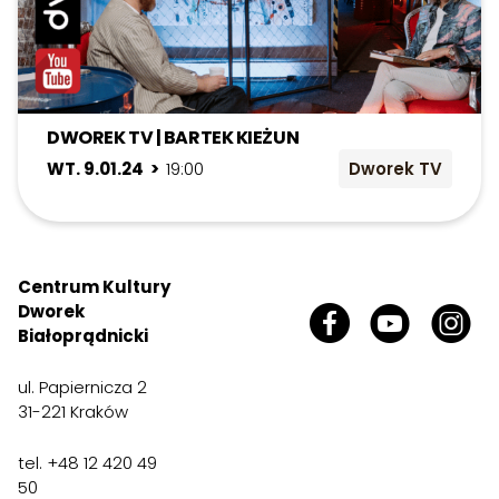
DWOREK TV | BARTEK KIEŻUN
WT. 9.01.24 >
19:00
Dworek TV
Centrum Kultury
Dworek
Białoprądnicki
ul. Papiernicza 2
31-221 Kraków
tel. +48 12 420 49
50